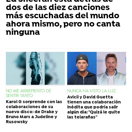
dos de las diez canciones
más escuchadas del mundo
ahora mismo, pero no canta
ninguna
NO ME ARREPIENTO DE
NUNCA HA VISTO LA LUZ
SENTIR TANTO
Avicii y David Guetta
Karol G sorprende con las
tienen una colaboración
colaboraciones de su
inédita que podría salir
nuevo disco: de Drake y
algún día: "Quizá le quite
Bruno Mars a Judeline y
las telarañas”
Rusowsky