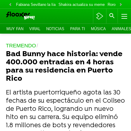
Fabiana Sevillano la lía
Shakira actualiza su meme
Roro lo niega
MUY FAN
VIRAL
NOTICIAS
PARA TI
MÚSICA
ANIMALE
TREMENDO
Bad Bunny hace historia: vende
400.000 entradas en 4 horas
para su residencia en Puerto
Rico
El artista puertorriqueño agota las 30
fechas de su espectáculo en el Coliseo
de Puerto Rico, logrando un nuevo
hito en su carrera. Su equipo eliminó
1.8 millones de bots y revendedores