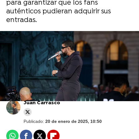
para garantizar que los fans
auténticos pudieran adquirir sus
entradas.
Reuters
Aitana anuncia Segundo intento: así suena la
primera canción de su nuevo disco
Juan Carrasco
Publicado:
20 de enero de 2025, 10:50
Whatsapp
Facebook
X
Flipboard