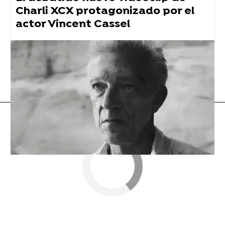
Charli XCX protagonizado por el
actor Vincent Cassel
Bad Bunny
Flooxer Now
» Música