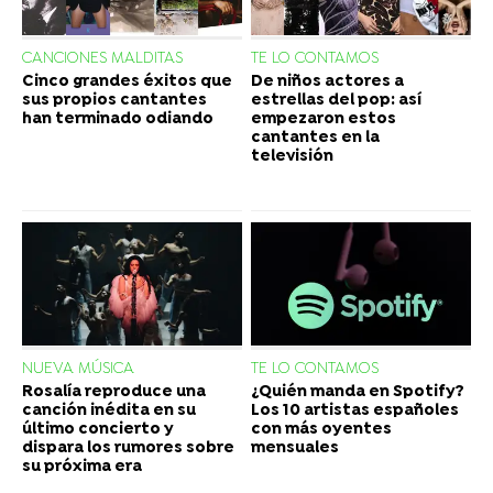
CANCIONES MALDITAS
TE LO CONTAMOS
Cinco grandes éxitos que
De niños actores a
sus propios cantantes
estrellas del pop: así
han terminado odiando
empezaron estos
cantantes en la
televisión
NUEVA MÚSICA
TE LO CONTAMOS
Rosalía reproduce una
¿Quién manda en Spotify?
canción inédita en su
Los 10 artistas españoles
último concierto y
con más oyentes
dispara los rumores sobre
mensuales
su próxima era