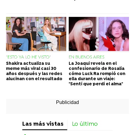
"ESTO YA LO HE VISTO"
EN BUENOS AIRES
Shakira actualiza su
La Joaqui revela en el
meme más viral casi 30
confesionario de Rosalía
años después y las redes
cómo Luck Ra rompió con
alucinan con el resultado
ella durante un viaje:
"Sentí que perdí el alma"
Las más vistas
Lo último