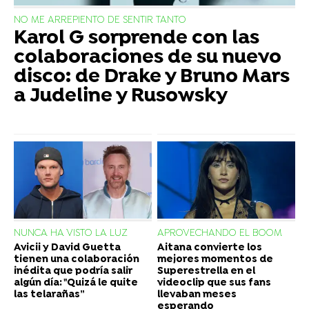
NO ME ARREPIENTO DE SENTIR TANTO
Karol G sorprende con las
colaboraciones de su nuevo
disco: de Drake y Bruno Mars
a Judeline y Rusowsky
NUNCA HA VISTO LA LUZ
APROVECHANDO EL BOOM
Avicii y David Guetta
Aitana convierte los
tienen una colaboración
mejores momentos de
inédita que podría salir
Superestrella en el
algún día: "Quizá le quite
videoclip que sus fans
las telarañas”
llevaban meses
esperando