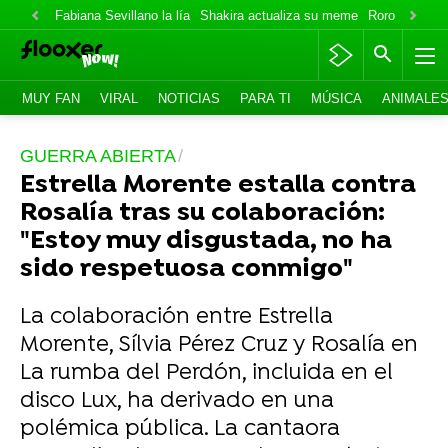
Fabiana Sevillano la lía
Shakira actualiza su meme
Roro lo niega
MUY FAN
VIRAL
NOTICIAS
PARA TI
MÚSICA
ANIMALE
GUERRA ABIERTA
Estrella Morente estalla contra
Rosalía tras su colaboración:
"Estoy muy disgustada, no ha
sido respetuosa conmigo"
La colaboración entre Estrella
Morente, Sílvia Pérez Cruz y Rosalía en
La rumba del Perdón, incluida en el
disco Lux, ha derivado en una
polémica pública. La cantaora