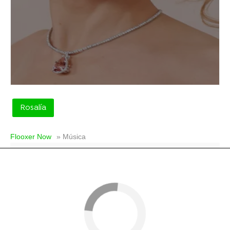
Rosalía
Flooxer Now
» Música