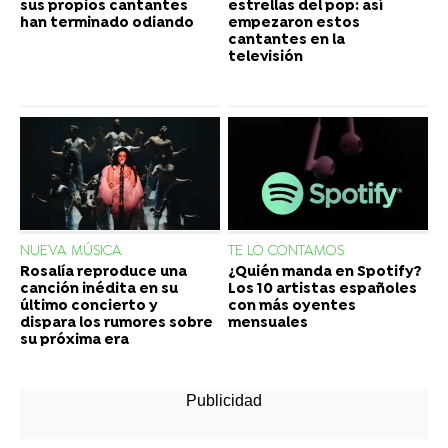
sus propios cantantes
estrellas del pop: así
han terminado odiando
empezaron estos
cantantes en la
televisión
NUEVA MÚSICA
TE LO CONTAMOS
Rosalía reproduce una
¿Quién manda en Spotify?
canción inédita en su
Los 10 artistas españoles
último concierto y
con más oyentes
dispara los rumores sobre
mensuales
su próxima era