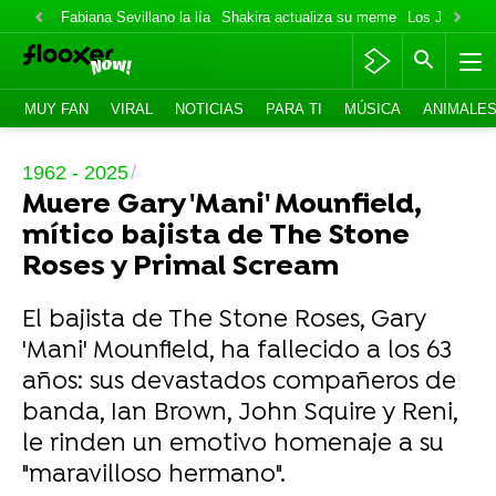
Fabiana Sevillano la lía
Shakira actualiza su meme
Los Jonas va
MUY FAN
VIRAL
NOTICIAS
PARA TI
MÚSICA
ANIMALE
1962 - 2025
Muere Gary 'Mani' Mounfield,
mítico bajista de The Stone
Roses y Primal Scream
El bajista de The Stone Roses, Gary
'Mani' Mounfield, ha fallecido a los 63
años: sus devastados compañeros de
banda, Ian Brown, John Squire y Reni,
le rinden un emotivo homenaje a su
"maravilloso hermano".