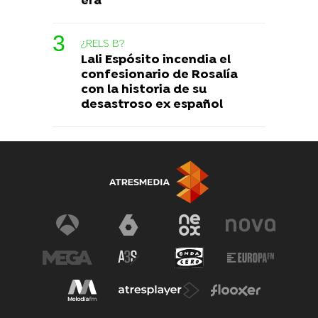
era
¿RELS B?
Lali Espósito incendia el
confesionario de Rosalía
con la historia de su
desastroso ex español