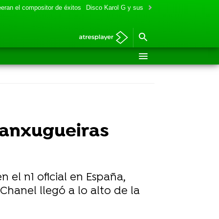
eran el compositor de éxitos
Disco Karol G y sus colaboraciones
Aitana y
 Tanxugueiras
 el n1 oficial en España,
Chanel llegó a lo alto de la