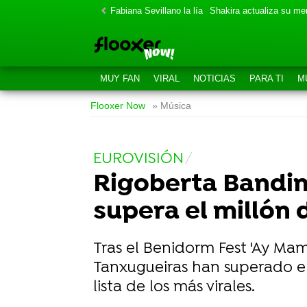
Fabiana Sevillano la lía
Shakira actualiza su m
MUY FAN
VIRAL
NOTICIAS
PARA TI
M
Flooxer Now
» Música
EUROVISIÓN
Rigoberta Bandini
supera el millón 
Tras el Benidorm Fest 'Ay Mam
Tanxugueiras han superado el 
lista de los más virales.