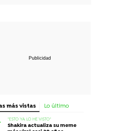
rd
as más vistas
Lo último
"ESTO YA LO HE VISTO"
Shakira actualiza su meme