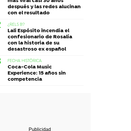
más viral casi 30 años
después y las redes alucinan
con el resultado
¿RELS B?
Lali Espósito incendia el
confesionario de Rosalía
con la historia de su
desastroso ex español
FECHA HISTÓRICA
Coca-Cola Music
Experience: 15 años sin
competencia