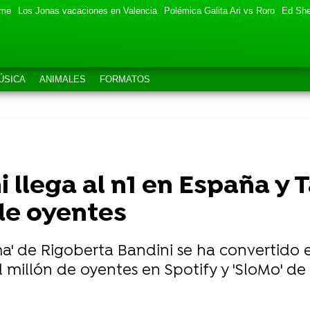
eme
Los Jonas vacaciones en Valencia
Polémica Galita Ari vs Roro
Ed She
ÚSICA
ANIMALES
FORMATOS
 llega al n1 en España y
de oyentes
a' de Rigoberta Bandini se ha convertido en
millón de oyentes en Spotify y 'SloMo' de 