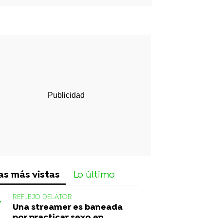
rd
as más vistas
Lo último
REFLEJO DELATOR
Una streamer es baneada
por practicar sexo en