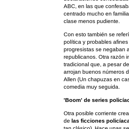
ABC, en las que confesaba
centrado mucho en familias
clase menos pudiente.
Con esto también se refer
política y probables afine
progresistas se negaban a 
republicanos. Otra razón i
tradicional que, a pesar 
arrojan buenos números de
Allen (Un chapuzas en cas
comedia muy seguida.
'Boom' de series policíac
Otra posible corriente cre
de
las ficciones policíac
tan clásico). Hace unas 