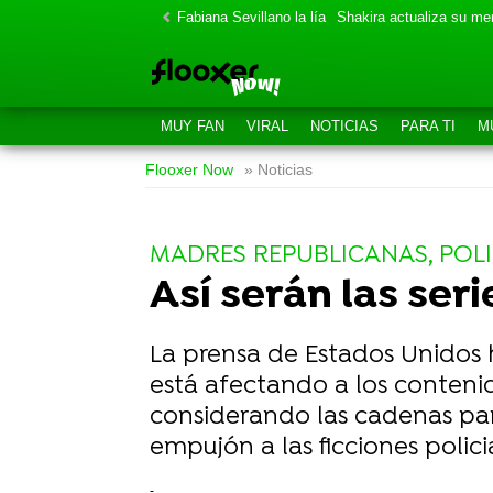
Fabiana Sevillano la lía
Shakira actualiza su m
MUY FAN
VIRAL
NOTICIAS
PARA TI
M
Flooxer Now
» Noticias
MADRES REPUBLICANAS, POLIC
Así serán las ser
La prensa de Estados Unidos 
está afectando a los contenid
considerando las cadenas par
empujón a las ficciones policia
-