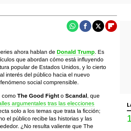
Whatsapp
Facebook
X
Flipboa
series ahora hablan de
Donald Trump
. Es
rtículos que abordan cómo está influyendo
ltura popular de Estados Unidos, y lo cierto
l interés del público hacia el nuevo
 fenómeno social comprensible.
es como
The Good Fight
o
Scandal
, que
alles argumentales tras las elecciones
L
ecta solo a los temas que trata la ficción;
el público recibe las historias y las
rededor. ¿No resulta valiente que The