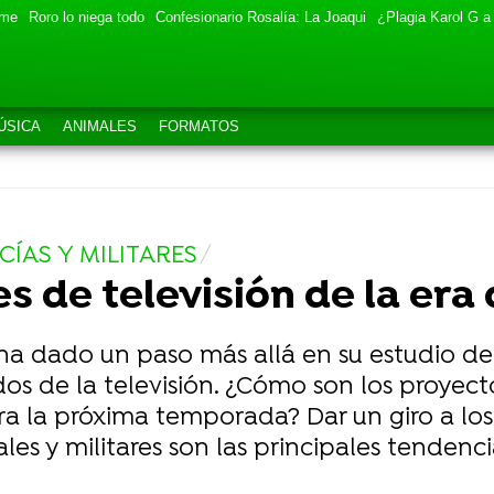
eme
Roro lo niega todo
Confesionario Rosalía: La Joaqui
¿Plagia Karol G a
ÚSICA
ANIMALES
FORMATOS
ÍAS Y MILITARES
ies de televisión de la e
ha dado un paso más allá en su estudio de
os de la televisión. ¿Cómo son los proyect
a la próxima temporada? Dar un giro a los 
les y militares son las principales tendenci