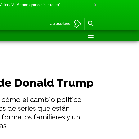
 Aitana?
Ariana grande "se retira"
ra de Donald Trump
 cómo el cambio político
os de series que están
formatos familiares y un
as.