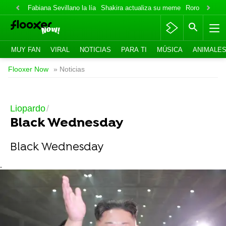
Fabiana Sevillano la lía
Shakira actualiza su meme
Roro lo niega
MUY FAN
VIRAL
NOTICIAS
PARA TI
MÚSICA
ANIMALE
Flooxer Now
» Noticias
Liopardo
Black Wednesday
Black Wednesday
-