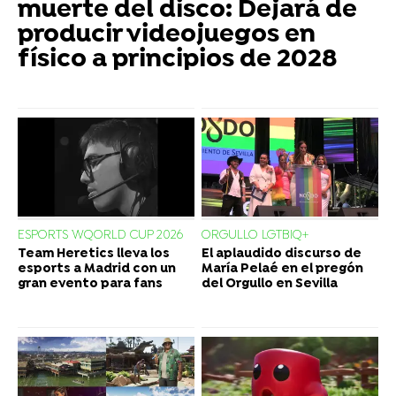
muerte del disco: Dejará de
producir videojuegos en
físico a principios de 2028
ESPORTS WQORLD CUP 2026
ORGULLO LGTBIQ+
Team Heretics lleva los
El aplaudido discurso de
esports a Madrid con un
María Pelaé en el pregón
gran evento para fans
del Orgullo en Sevilla