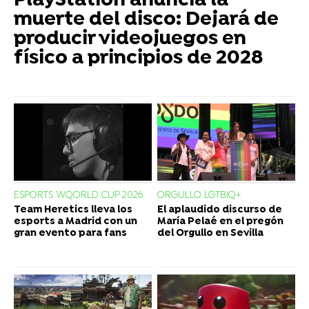
PlayStation anuncia la
muerte del disco: Dejará de
producir videojuegos en
físico a principios de 2028
ESPORTS WQORLD CUP 2026
ORGULLO LGTBIQ+
Team Heretics lleva los
El aplaudido discurso de
esports a Madrid con un
María Pelaé en el pregón
gran evento para fans
del Orgullo en Sevilla