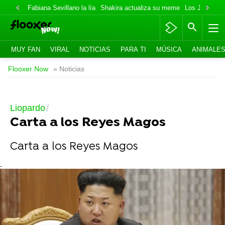
Fabiana Sevillano la lía
Shakira actualiza su meme
Los Jonas va
MUY FAN
VIRAL
NOTICIAS
PARA TI
MÚSICA
ANIMALE
Flooxer Now
» Noticias
Liopardo
Carta a los Reyes Magos
Carta a los Reyes Magos
-