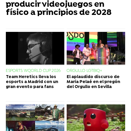
producir videojuegos en
físico a principios de 2028
ESPORTS WQORLD CUP 2026
ORGULLO LGTBIQ+
Team Heretics lleva los
El aplaudido discurso de
esports a Madrid con un
María Pelaé en el pregón
gran evento para fans
del Orgullo en Sevilla