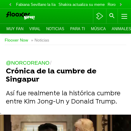
Fabiana Sevillano la lía
Shakira actualiza su meme
Roro lo niega
MUY FAN
VIRAL
NOTICIAS
PARA TI
MÚSICA
ANIMALE
Flooxer Now
» Noticias
@NORCOREANO
Crónica de la cumbre de
Singapur
Así fue realmente la histórica cumbre
entre Kim Jong-Un y Donald Trump.
-