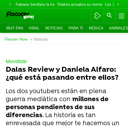
Fabiana Sevillano la lía
Shakira actualiza su meme
Los Jonas va
MUY FAN
VIRAL
NOTICIAS
PARA TI
MÚSICA
ANIMALE
Flooxer Now
» Noticias
Movidote
Dalas Review y Daniela Alfaro:
¿qué está pasando entre ellos?
Los dos youtubers están en plena
guerra mediática con
millones de
personas pendientes de sus
diferencias
. La historia es tan
enrevesada que mejor te hacemos un