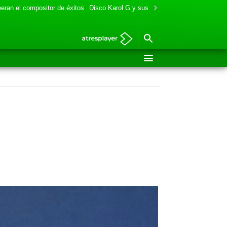
eran el compositor de éxitos
Disco Karol G y sus colaboraciones
Aitana y