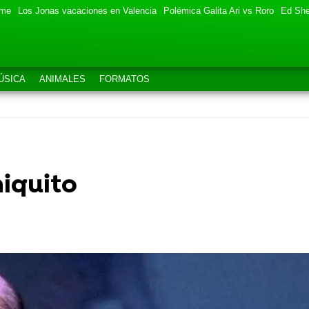
eme
Los Jonas vacaciones en Valencia
Polémica Galita Ari vs Roro
Ed She
ÚSICA
ANIMALES
FORMATOS
hiquito