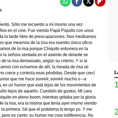
Whatsapp
Facebook
X
Flipboa
50
siento. Sólo me recuerdo a mí mismo una vez
os en el cine. Fue viendo Papá Piquillo con unos
da la tarde libre de preocupaciones. Nos meábamos
o es que mearnos de la risa era nuestro único oficio
amos de la risa porque Chiquito estuviera en la
i la señora sentada en el asiento de delante se
e la risa demasiado, según su criterio. Y si al
arnos con echarnos de allí, la meada de risa se
L
no crece y controla esas pérdidas. Desde que crecí
humor que me hace sonreír, sonreír mucho o –a
a, es un humor que está lejos de los movimientos de
sólo lejos de aquello. Cuestión de gustos. Mi cara
iquito en pleno boom, mientras gritaba por la gloria
 de la risa, era la misma que tenía ayer mismo viendo
e la primera. Sé que el problema lo tengo yo. Y me
pero es cierto: su humor me crea indiferencia. No