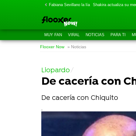
Fabiana Sevillano la lía
Shakira actualiza su m
MUY FAN
VIRAL
NOTICIAS
PARA TI
M
Flooxer Now
» Noticias
Liopardo
De cacería con C
De cacería con Chiquito
-