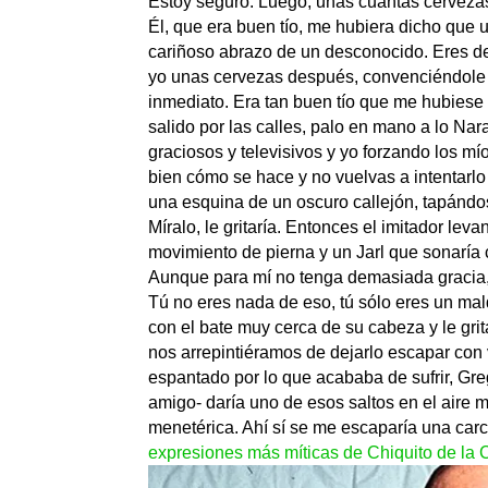
Estoy seguro. Luego, unas cuantas cervezas
Él, que era buen tío, me hubiera dicho que 
cariñoso abrazo de un desconocido. Eres de
yo unas cervezas después, convenciéndole 
inmediato. Era tan buen tío que me hubies
salido por las calles, palo en mano a lo Na
graciosos y televisivos y yo forzando los mío
bien cómo se hace y no vuelvas a intentarlo 
una esquina de un oscuro callejón, tapándos
Míralo, le gritaría. Entonces el imitador lev
movimiento de pierna y un Jarl que sonaría 
Aunque para mí no tenga demasiada gracia, é
Tú no eres nada de eso, tú sólo eres un maldi
con el bate muy cerca de su cabeza y le grit
nos arrepintiéramos de dejarlo escapar con 
espantado por lo que acababa de sufrir, Gre
amigo- daría uno de esos saltos en el aire mie
menetérica. Ahí sí se me escaparía una car
expresiones más míticas de Chiquito de la 