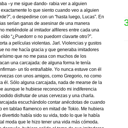
ba –y me sigue dando- rabia ver a alguien
a exactamente lo que siento cuando veo a alguien
rrde?”, o despedirse con un “hasta luego, Lucas”. En
ñas serían ganas de asesinar de una manera
o metiéndole al imitador alfileres entre cada una
oído “¿Puedorrr o no puedorrr clavarte otro?”.
ta a películas violentas. Jarl. Violencias y gustos
que no me hacía gracia y que generaba imitadores
arísimo que no me pasa con muchos de los
acan una carcajada: de alguna forma le tenía
onfirman- un tío entrañable. Yo nunca estuve con él
 cervezas con unos amigos, como Gregorio, no como
ra él. Sólo alguna carcajada, nada de mearse de la
ue aunque le hubiese reconocido mi indiferencia
odido disfrutar de unas cervezas y una charla.
carcajada escuchándolo contar anécdotas de cuando
ao en tablao flamenco en mitad de Tokio. Me hubiera
 divertido había sido su vida, todo lo que le había
utal moda que le hizo tener una vida más cómoda.