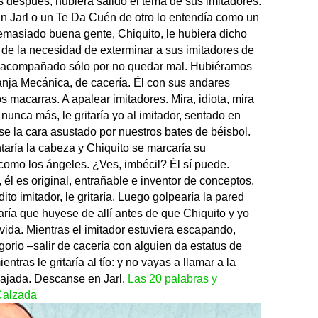
 después, hubiera salido el tema de sus imitadores.
un Jarl o un Te Da Cuén de otro lo entendía como un
masiado buena gente, Chiquito, le hubiera dicho
de la necesidad de exterminar a sus imitadores de
e acompañado sólo por no quedar mal. Hubiéramos
ranja Mecánica, de cacería. Él con sus andares
s macarras. A apalear imitadores. Mira, idiota, mira
nunca más, le gritaría yo al imitador, sentado en
e la cara asustado por nuestros bates de béisbol.
antaría la cabeza y Chiquito se marcaría su
como los ángeles. ¿Ves, imbécil? Él sí puede.
l es original, entrañable e inventor de conceptos.
to imitador, le gritaría. Luego golpearía la pared
aría que huyese de allí antes de que Chiquito y yo
vida. Mientras el imitador estuviera escapando,
gorio –salir de cacería con alguien da estatus de
ntras le gritaría al tío: y no vayas a llamar a la
cajada. Descanse en Jarl.
Las 20 palabras y
Calzada