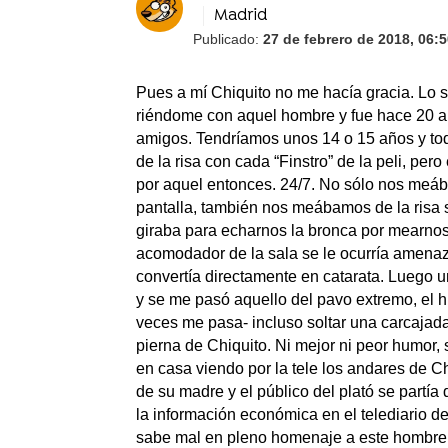
Madrid
Publicado:
27 de febrero de 2018, 06:
Pues a mí Chiquito no me hacía gracia. Lo 
riéndome con aquel hombre y fue hace 20 añ
amigos. Tendríamos unos 14 o 15 años y to
de la risa con cada “Finstro” de la peli, per
por aquel entonces. 24/7. No sólo nos meáb
pantalla, también nos meábamos de la risa s
giraba para echarnos la bronca por mearnos d
acomodador de la sala se le ocurría amenaz
convertía directamente en catarata. Luego u
y se me pasó aquello del pavo extremo, el 
veces me pasa- incluso soltar una carcajad
pierna de Chiquito. Ni mejor ni peor humor, 
en casa viendo por la tele los andares de Ch
de su madre y el público del plató se partía
la información económica en el telediario d
sabe mal en pleno homenaje a este hombre, 