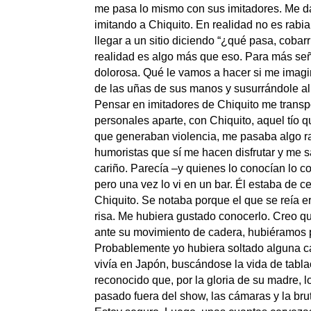
me pasa lo mismo con sus imitadores. Me da
imitando a Chiquito. En realidad no es rabi
llegar a un sitio diciendo “¿qué pasa, cobar
realidad es algo más que eso. Para más se
dolorosa. Qué le vamos a hacer si me imagin
de las uñas de sus manos y susurrándole al 
Pensar en imitadores de Chiquito me transpor
personales aparte, con Chiquito, aquel tío 
que generaban violencia, me pasaba algo r
humoristas que sí me hacen disfrutar y me s
cariño. Parecía –y quienes lo conocían lo c
pero una vez lo vi en un bar. Él estaba de
Chiquito. Se notaba porque el que se reía e
risa. Me hubiera gustado conocerlo. Creo q
ante su movimiento de cadera, hubiéramos p
Probablemente yo hubiera soltado alguna 
vivía en Japón, buscándose la vida de tabl
reconocido que, por la gloria de su madre, lo
pasado fuera del show, las cámaras y la br