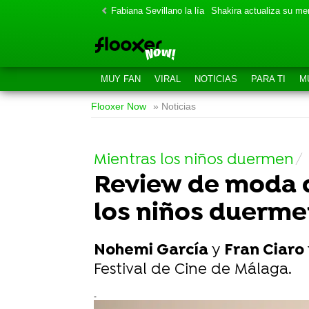
Fabiana Sevillano la lía
Shakira actualiza su m
MUY FAN
VIRAL
NOTICIAS
PARA TI
M
Flooxer Now
» Noticias
Mientras los niños duermen
Review de moda d
los niños duerme
Nohemi García
y
Fran Ciaro
Festival de Cine de Málaga.
-