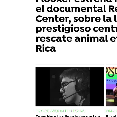
el documental R
Center, sobre la 
prestigioso cent
rescate animal e
Rica
ESPORTS WQORLD CUP 2026
ORGUL
Team Heretics lleva los esports a
El ap