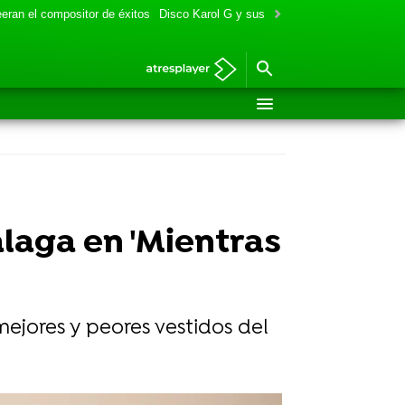
eran el compositor de éxitos
Disco Karol G y sus colaboraciones
Aitana y
laga en 'Mientras
ejores y peores vestidos del