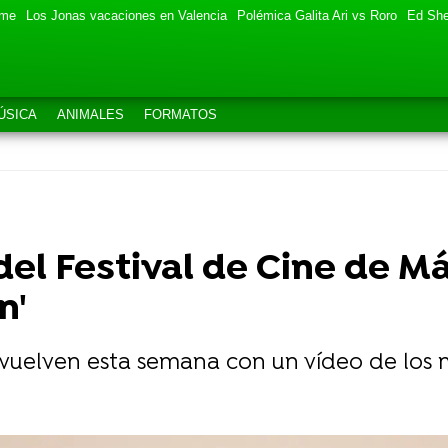
eme
Los Jonas vacaciones en Valencia
Polémica Galita Ari vs Roro
Ed She
ÚSICA
ANIMALES
FORMATOS
el Festival de Cine de Má
n'
vuelven esta semana con un vídeo de los m