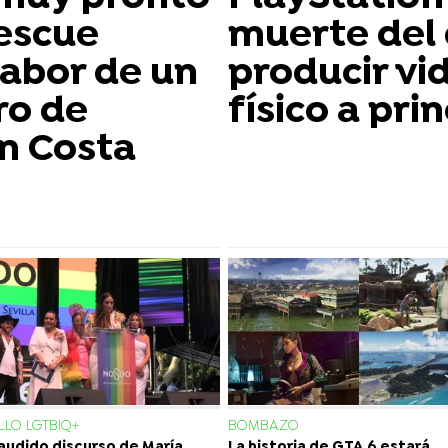
escue
muerte del 
labor de un
producir vi
ro de
físico a pri
n Costa
LO LGTBIQ+
BOMBAZO
laudido discurso de María
La historia de GTA 6 estará