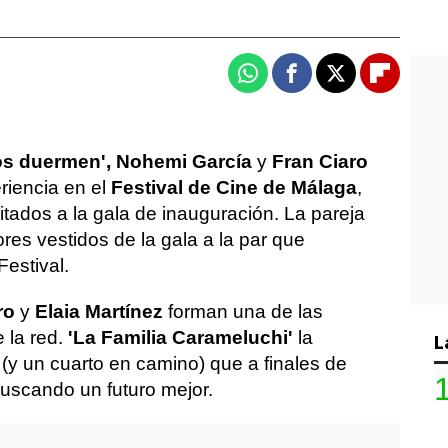
Whatsapp
Facebook
X
Flipboa
os duermen',
Nohemi García
y
Fran Ciaro
riencia en el
Festival de Cine de Málaga
,
tados a la gala de inauguración. La pareja
es vestidos de la gala a la par que
Festival.
ro
y
Elaia Martínez
forman una de las
 la red.
'
La Familia Carameluchi
'
la
L
y un cuarto en camino) que a finales de
scando un futuro mejor.