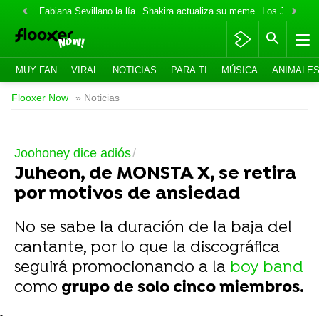
Fabiana Sevillano la lía
Shakira actualiza su meme
Los Jonas va
MUY FAN
VIRAL
NOTICIAS
PARA TI
MÚSICA
ANIMALE
Flooxer Now
» Noticias
Joohoney dice adiós
Juheon, de MONSTA X, se retira
por motivos de ansiedad
No se sabe la duración de la baja del
cantante, por lo que la discográfica
seguirá promocionando a la
boy band
como
grupo de solo cinco miembros.
-