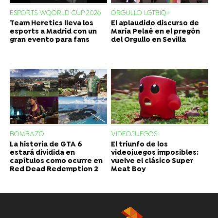
ESPORTS WQORLD CUP 2026
ORGULLO LGTBIQ+
Team Heretics lleva los
El aplaudido discurso de
esports a Madrid con un
María Pelaé en el pregón
gran evento para fans
del Orgullo en Sevilla
BOMBAZO
VIDEOJUEGOS
La historia de GTA 6
El triunfo de los
estará dividida en
videojuegos imposibles:
capítulos como ocurre en
vuelve el clásico Super
Red Dead Redemption 2
Meat Boy