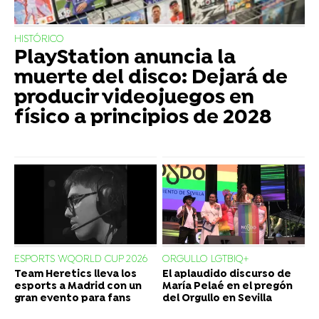
HISTÓRICO
PlayStation anuncia la
muerte del disco: Dejará de
producir videojuegos en
físico a principios de 2028
ESPORTS WQORLD CUP 2026
ORGULLO LGTBIQ+
Team Heretics lleva los
El aplaudido discurso de
esports a Madrid con un
María Pelaé en el pregón
gran evento para fans
del Orgullo en Sevilla