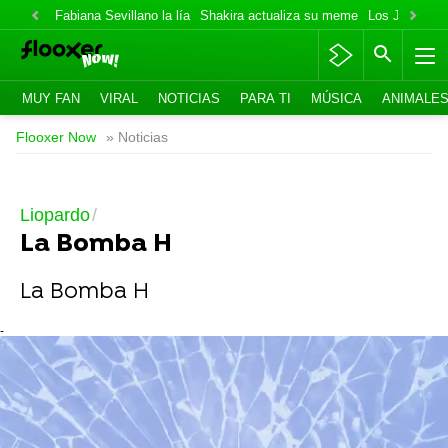
Fabiana Sevillano la lía
Shakira actualiza su meme
Los Jonas va
MUY FAN
VIRAL
NOTICIAS
PARA TI
MÚSICA
ANIMALE
Flooxer Now
» Noticias
Liopardo
La Bomba H
La Bomba H
-