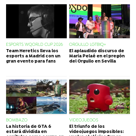
ESPORTS WQORLD CUP 2026
ORGULLO LGTBIQ+
Team Heretics lleva los
El aplaudido discurso de
esports a Madrid con un
María Pelaé en el pregón
gran evento para fans
del Orgullo en Sevilla
BOMBAZO
VIDEOJUEGOS
La historia de GTA 6
El triunfo de los
estará dividida en
videojuegos imposibles: