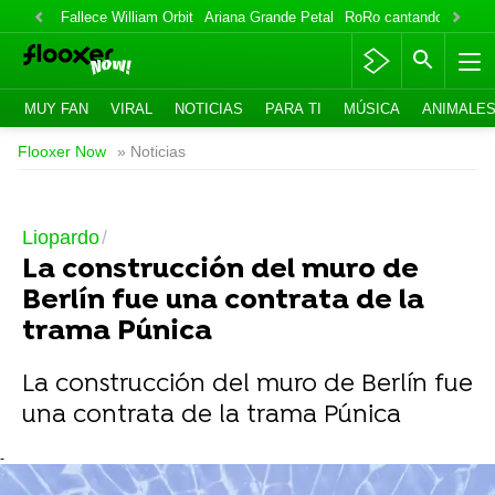
Fallece William Orbit
Ariana Grande Petal
RoRo cantando
IlloJu
MUY FAN
VIRAL
NOTICIAS
PARA TI
MÚSICA
ANIMALE
Flooxer Now
» Noticias
Liopardo
La construcción del muro de
Berlín fue una contrata de la
trama Púnica
La construcción del muro de Berlín fue
una contrata de la trama Púnica
-