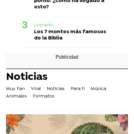
porno: ¿cómo ha llegado a
esto?
Liopardo
Los 7 montes más famosos
de la Biblia
Noticias
Muy Fan
Viral
Noticias
Para ti
Música
Animales
Formatos