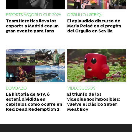
ESPORTS WQORLD CUP 2026
ORGULLO LGTBIQ+
Team Heretics lleva los
El aplaudido discurso de
esports a Madrid con un
María Pelaé en el pregón
gran evento para fans
del Orgullo en Sevilla
BOMBAZO
VIDEOJUEGOS
La historia de GTA 6
El triunfo de los
estará dividida en
videojuegos imposibles:
capítulos como ocurre en
vuelve el clásico Super
Red Dead Redemption 2
Meat Boy