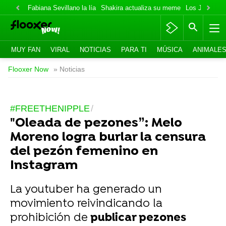
Fabiana Sevillano la lía
Shakira actualiza su meme
Los Jonas va
MUY FAN
VIRAL
NOTICIAS
PARA TI
MÚSICA
ANIMALE
Flooxer Now
» Noticias
#FREETHENIPPLE
"Oleada de pezones”: Melo
Moreno logra burlar la censura
del pezón femenino en
Instagram
La youtuber ha generado un
movimiento reivindicando la
prohibición de
publicar pezones