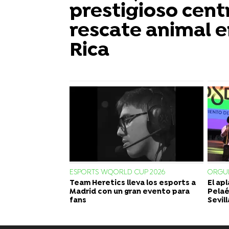
prestigioso cent
rescate animal e
Rica
ESPORTS WQORLD CUP 2026
ORGUL
Team Heretics lleva los esports a
El ap
Madrid con un gran evento para
Pelaé
fans
Sevill