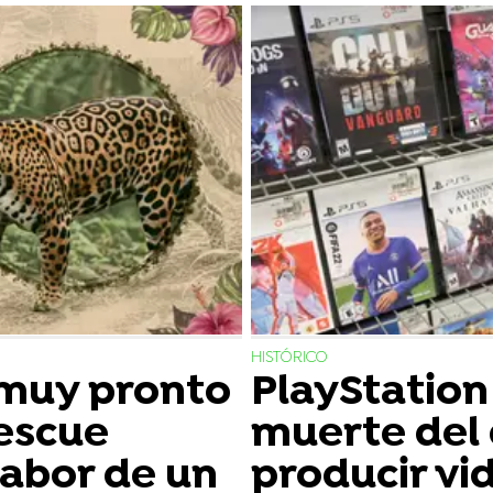
HISTÓRICO
 muy pronto
PlayStation
escue
muerte del 
labor de un
producir vi