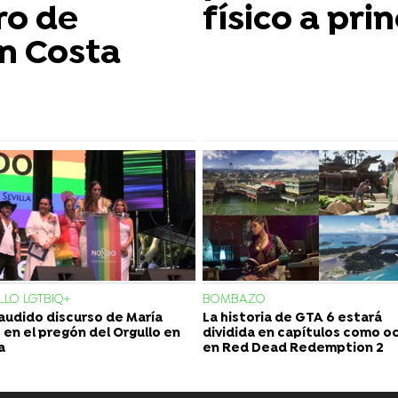
ro de
físico a pri
n Costa
LO LGTBIQ+
BOMBAZO
laudido discurso de María
La historia de GTA 6 estará
 en el pregón del Orgullo en
dividida en capítulos como o
a
en Red Dead Redemption 2