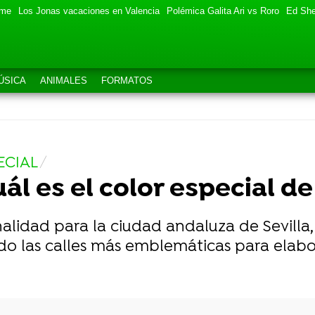
eme
Los Jonas vacaciones en Valencia
Polémica Galita Ari vs Roro
Ed She
ÚSICA
ANIMALES
FORMATOS
ECIAL
l es el color especial de
lidad para la ciudad andaluza de Sevilla, 
zado las calles más emblemáticas para elab