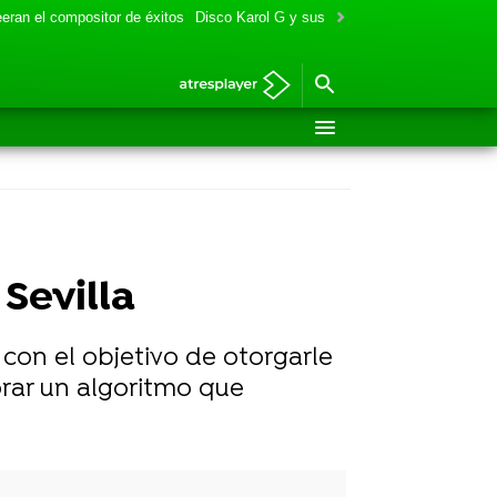
eran el compositor de éxitos
Disco Karol G y sus colaboraciones
Aitana y
 Sevilla
con el objetivo de otorgarle
orar un algoritmo que