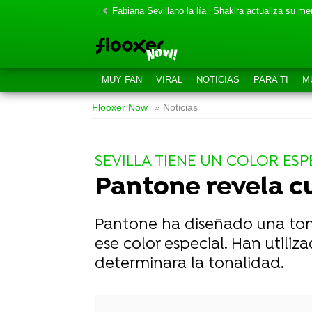
Fabiana Sevillano la lía
Shakira actualiza su m
MUY FAN
VIRAL
NOTICIAS
PARA TI
M
Flooxer Now
» Noticias
SEVILLA TIENE UN COLOR ESP
Pantone revela cuá
Pantone ha diseñado una tona
ese color especial. Han utili
determinara la tonalidad.
-