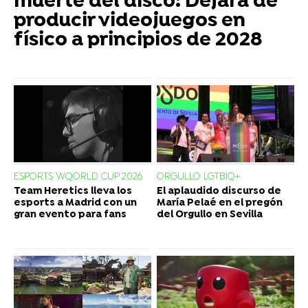
muerte del disco: Dejará de
producir videojuegos en
físico a principios de 2028
ESPORTS WQORLD CUP 2026
ORGULLO LGTBIQ+
Team Heretics lleva los
El aplaudido discurso de
esports a Madrid con un
María Pelaé en el pregón
gran evento para fans
del Orgullo en Sevilla