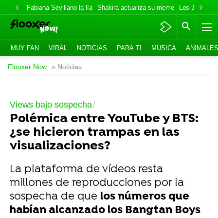
Fabiana Sevillano la lía
Shakira actualiza su meme
Los Jonas va
MUY FAN
VIRAL
NOTICIAS
PARA TI
MÚSICA
ANIMALE
Flooxer Now
» Noticias
Views bajo sospecha
Polémica entre YouTube y BTS:
¿se hicieron trampas en las
visualizaciones?
La plataforma de vídeos resta
millones de reproducciones por la
sospecha de que
los números que
habían alcanzado los Bangtan Boys