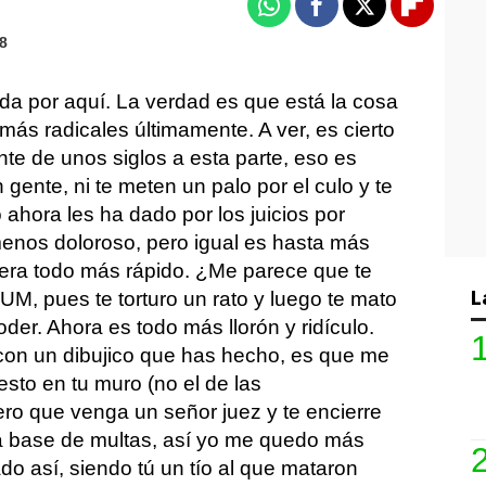
Whatsapp
Facebook
X
Flipboa
18
a por aquí. La verdad es que está la cosa
 más radicales últimamente. A ver, es cierto
te de unos siglos a esta parte, eso es
 gente, ni te meten un palo por el culo y te
 ahora les ha dado por los juicios por
enos doloroso, pero igual es hasta más
 era todo más rápido. ¿Me parece que te
L
M, pues te torturo un rato y luego te mato
joder. Ahora es todo más llorón y ridículo.
con un dibujico que has hecho, es que me
sto en tu muro (no el de las
ero que venga un señor juez y te encierre
 a base de multas, así yo me quedo más
ado así, siendo tú un tío al que mataron