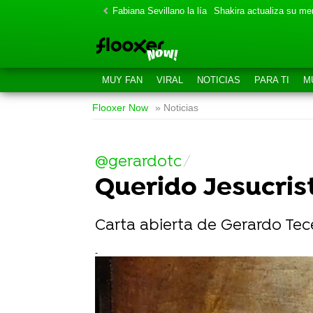
Fabiana Sevillano la lía
Shakira actualiza su m
MUY FAN
VIRAL
NOTICIAS
PARA TI
M
Flooxer Now
» Noticias
@gerardotc
Querido Jesucris
Carta abierta de Gerardo Tecé
-