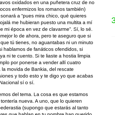
lavos oxidados en una puñetera cruz de no
locos enfermizos los romanos también)
 sonará a “pues mira chico, qué quieres
, ojalá me hubieran puesto una multita a mí
de mi época en vez de clavarme”. Sí, lo sé.
mejor lo de ahora, pero te aseguro que si
o que tú tienes, no aguantabas ni un minuto
 si hablamos de fanáticos ofendidos, si
 ni te cuento. Si te liaste a hostia limpia
mplo por ponerse a vender allí cuatro
a la movida de Bankia, del rescate
siones y todo esto y te digo yo que acabas
acional sí o sí.
emos del tema. La cosa es que estamos
tontería nueva. A uno, que lo quieren
pederastia (supongo que estarás al tanto
res que hablan en tu nombre han querido