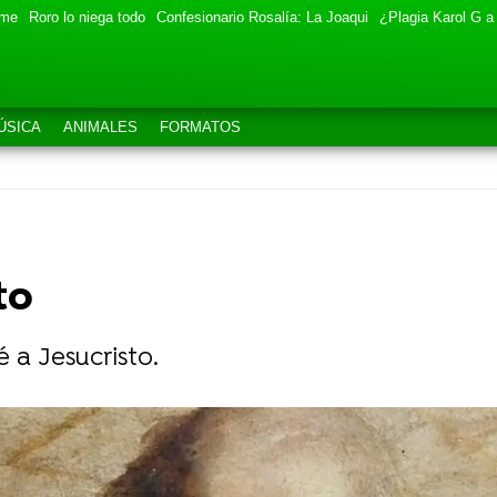
eme
Roro lo niega todo
Confesionario Rosalía: La Joaqui
¿Plagia Karol G a
ÚSICA
ANIMALES
FORMATOS
to
 a Jesucristo.