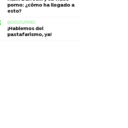
porno: ¿cómo ha llegado a
esto?
@DIOSTUITERO
¡Hablemos del
pastafarismo, ya!