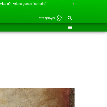
 Aitana?
Ariana grande "se retira"