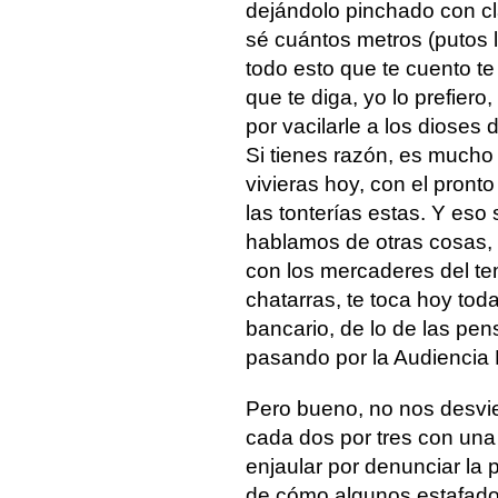
dejándolo pinchado con c
sé cuántos metros (putos 
todo esto que te cuento te
que te diga, yo lo prefiero
por vacilarle a los dioses 
Si tienes razón, es mucho 
vivieras hoy, con el pront
las tonterías estas. Y eso
hablamos de otras cosas, ya
con los mercaderes del te
chatarras, te toca hoy tod
bancario, de lo de las pen
pasando por la Audiencia N
Pero bueno, no nos desvi
cada dos por tres con una 
enjaular por denunciar la 
de cómo algunos estafado