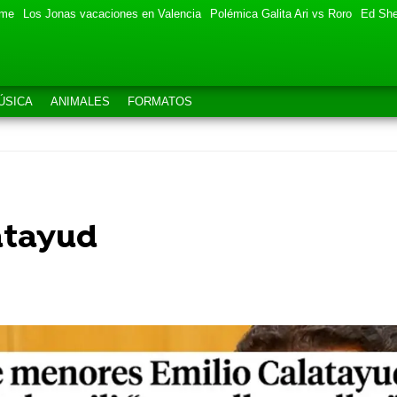
eme
Los Jonas vacaciones en Valencia
Polémica Galita Ari vs Roro
Ed She
ÚSICA
ANIMALES
FORMATOS
atayud