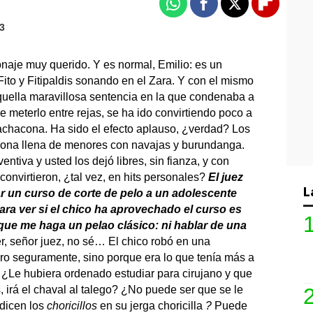
Whatsapp
Facebook
X
Flipboa
43
naje muy querido. Y es normal, Emilio: es un
ito y Fitipaldis sonando en el Zara. Y con el mismo
uella maravillosa sentencia en la que condenaba a
e meterlo entre rejas, se ha ido convirtiendo poco a
chacona. Ha sido el efecto aplauso, ¿verdad? Los
lona llena de menores con navajas y burundanga.
ntiva y usted los dejó libres, sin fianza, y con
convirtieron, ¿tal vez, en hits personales?
El juez
L
 un curso de corte de pelo a un adolescente
ra ver si el chico ha aprovechado el curso es
 que me haga un pelao clásico: ni hablar de una
, señor juez, no sé… El chico robó en una
ero seguramente, sino porque era lo que tenía más a
 ¿Le hubiera ordenado estudiar para cirujano y que
, irá el chaval al talego? ¿No puede ser que se le
 dicen los
choricillos
en su jerga choricilla
?
Puede