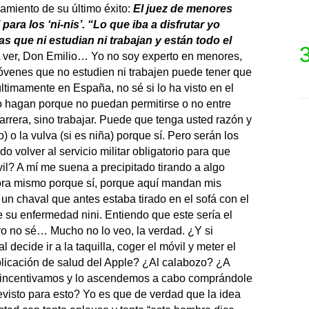
amiento de su último éxito:
El juez de menores
para los ‘ni-nis’. “Lo que iba a disfrutar yo
s que ni estudian ni trabajan y están todo el
 ver, Don Emilio… Yo no soy experto en menores,
óvenes que no estudien ni trabajen puede tener que
timamente en España, no sé si lo ha visto en el
lo hagan porque no puedan permitirse o no entre
arrera, sino trabajar. Puede que tenga usted razón y
) o la vulva (si es niña) porque sí. Pero serán los
o volver al servicio militar obligatorio para que
il? A mí me suena a precipitado tirando a algo
hora mismo porque sí, porque aquí mandan mis
un chaval que antes estaba tirado en el sofá con el
 su enfermedad nini. Entiendo que este sería el
ro no sé… Mucho no lo veo, la verdad. ¿Y si
 decide ir a la taquilla, coger el móvil y meter el
plicación de salud del Apple? ¿Al calabozo? ¿A
Lo incentivamos y lo ascendemos a cabo comprándole
isto para esto? Yo es que de verdad que la idea