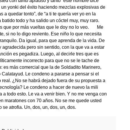
ted con tanto aplauso y tanto “este hombre dice
un yonki del éxito haciendo mezclas explosivas de
as a quedar tonto”, de “a ti te quería ver yo en la
a batido todo y ha salido un cóctel muy, muy raro.
 Es que por más vueltas que le doy no lo veo.
Me
, si no lo digo reviento. Ese niño lo que necesita
ranquilo. Da igual, para que aprenda de la vida. De
agradecida pero sin sentido, con la que va a estar
nción es pegadiza. Luego, al decirle tres que es
líticamente incorrecto para que no se le tache de
to: es más comercial que la de Soldadito Marinero,
 Calatayud. Le condeno a pararse a pensar si el
real. ¿No se habrá dejado fuera de su propuesta a
la tecnología? Le condeno a hacer de nuevo la mili
 a todo esto. Le va a venir bien. Y no me venga con
ren maratones con 70 años. No se me quede usted
 se atrofia. Un, dos, un, dos, un, dos.