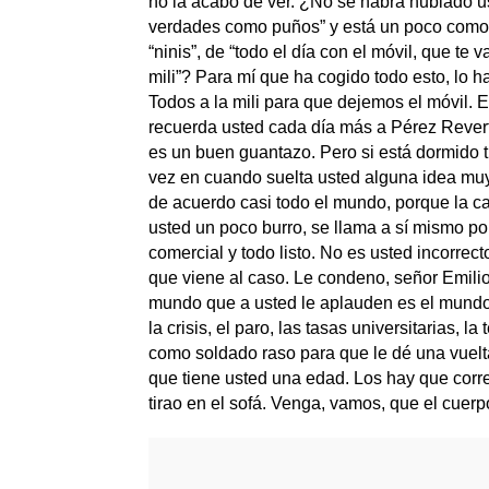
no la acabo de ver. ¿No se habrá nublado us
verdades como puños” y está un poco como 
“ninis”, de “todo el día con el móvil, que te v
mili”? Para mí que ha cogido todo esto, lo h
Todos a la mili para que dejemos el móvil.
recuerda usted cada día más a Pérez Reverte
es un buen guantazo. Pero si está dormido t
vez en cuando suelta usted alguna idea muy 
de acuerdo casi todo el mundo, porque la ca
usted un poco burro, se llama a sí mismo po
comercial y todo listo. No es usted incorrec
que viene al caso. Le condeno, señor Emilio
mundo que a usted le aplauden es el mundo 
la crisis, el paro, las tasas universitarias, 
como soldado raso para que le dé una vuelta
que tiene usted una edad. Los hay que cor
tirao en el sofá. Venga, vamos, que el cuerpo