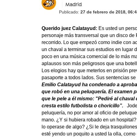
Madrid
Publicado:
27 de febrero de 2018, 06:
Querido juez Calatayud:
Es usted un perso
personaje más transversal que un disco de F
recorrido. Lo que empezó como indie con aq
un chaval a terminar sus estudios en lugar d
poco en una música comercial de lo más ma
aplausos son más peligrosos que una botel
Los elogios hay que meterlos en prisión preve
pasaporte a todos lados. Sus sentencias se 
Emilio Calatayud ha condenado a aprobar
que robó en una peluquería. El examen pa
que le pele a él mismo: "Pediré al chaval
cresta estilo futbolista o choricillo”.
Joder
peluquería, no por amor al oficio de peluqu
mano. ¿Y si hubiera robado en un hospital?
lo operase de algo? ¿Si le deja trasquilones
esté yendo un poquito a usted la olla, como