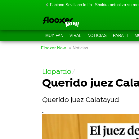
Fabiana Sevillano la lía
Shakira actualiza su m
MUY FAN
VIRAL
NOTICIAS
PARA TI
M
Flooxer Now
» Noticias
Liopardo
Querido juez Cal
Querido juez Calatayud
-