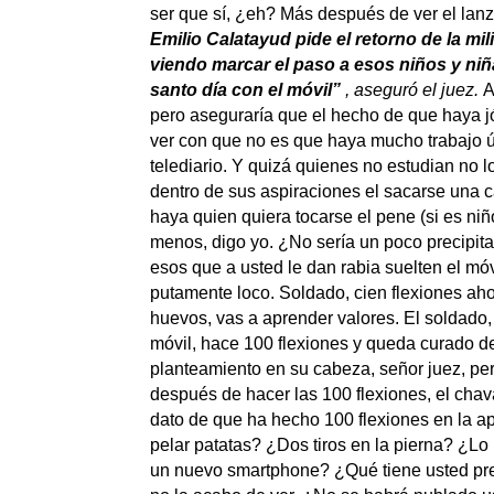
ser que sí, ¿eh? Más después de ver el lanz
Emilio Calatayud pide el retorno de la mili 
viendo marcar el paso a esos niños y niña
santo día con el móvil”
, aseguró el juez.
A
pero aseguraría que el hecho de que haya j
ver con que no es que haya mucho trabajo úl
telediario. Y quizá quienes no estudian no 
dentro de sus aspiraciones el sacarse una c
haya quien quiera tocarse el pene (si es niño
menos, digo yo. ¿No sería un poco precipitad
esos que a usted le dan rabia suelten el móv
putamente loco. Soldado, cien flexiones a
huevos, vas a aprender valores. El soldado, 
móvil, hace 100 flexiones y queda curado de
planteamiento en su cabeza, señor juez, pe
después de hacer las 100 flexiones, el chaval
dato de que ha hecho 100 flexiones en la a
pelar patatas? ¿Dos tiros en la pierna? ¿
un nuevo smartphone? ¿Qué tiene usted prev