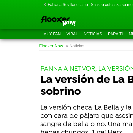
Fabiana Sevillano la lía
Shakira actualiza su m
MUY FAN
VIRAL
NOTICIAS
PARA TI
M
Flooxer Now
» Noticias
PANNA A NETVOR, LA VERSIÓ
La versión de La B
sobrino
La versión checa 'La Bella y l
con cara de pájaro que asesi
sangre de bella o no. Una mar
hadas chungos, Juraj Herz.