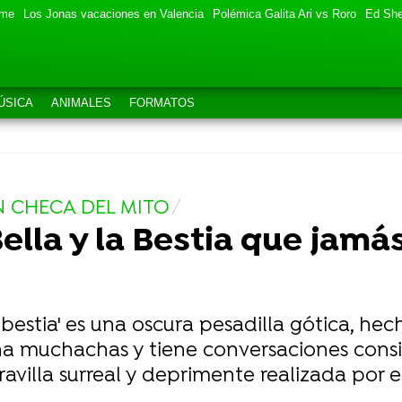
eme
Los Jonas vacaciones en Valencia
Polémica Galita Ari vs Roro
Ed She
ÚSICA
ANIMALES
FORMATOS
N CHECA DEL MITO
ella y la Bestia que jamás
a bestia' es una oscura pesadilla gótica, hec
na muchachas y tiene conversaciones consi
avilla surreal y deprimente realizada por e