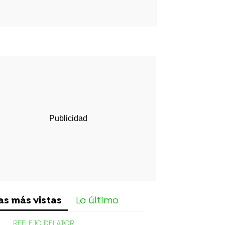
rd
as más vistas
Lo último
REFLEJO DELATOR