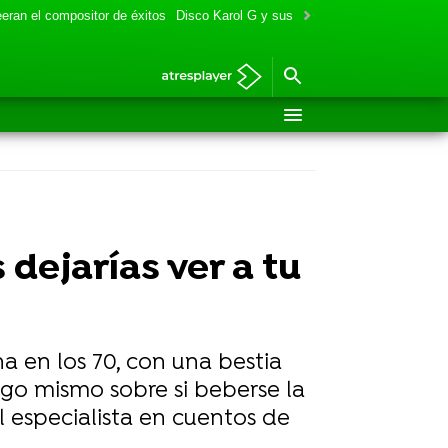
eran el compositor de éxitos
Disco Karol G y sus colaboraciones
Aitana y
 dejarías ver a tu
ha en los 70, con una bestia
go mismo sobre si beberse la
l especialista en cuentos de