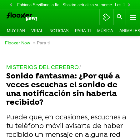
Fabiana Sevillano la lía
Shakira actualiza su meme
Los Jonas va
MUY FAN
VIRAL
NOTICIAS
PARA TI
MÚSICA
ANIMALE
Flooxer Now
» Para ti
MISTERIOS DEL CEREBRO
Sonido fantasma: ¿Por qué a
veces escuchas el sonido de
una notificación sin haberla
recibido?
Puede que, en ocasiones, escuches a
tu teléfono móvil avisarte de haber
recibido un mensaje en alguna red