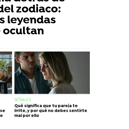
del zodiaco:
as leyendas
 ocultan
SEÑALES
Qué significa que tu pareja te
¿se
irrite, y por qué no debes sentirte
se
mal por ello