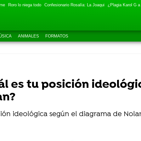
eme
Roro lo niega todo
Confesionario Rosalía: La Joaqui
¿Plagia Karol G a
ÚSICA
ANIMALES
FORMATOS
ál es tu posición ideológ
an?
sición ideológica según el diagrama de Nola