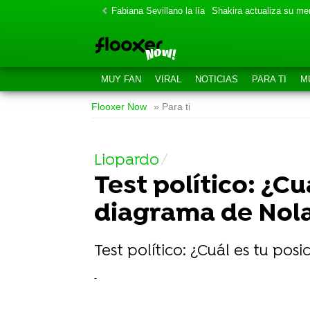
Fabiana Sevillano la lía
Shakira actualiza su m
MUY FAN
VIRAL
NOTICIAS
PARA TI
M
Flooxer Now
» Para ti
Liopardo
Test político: ¿Cu
diagrama de Nol
Test político: ¿Cuál es tu po
-