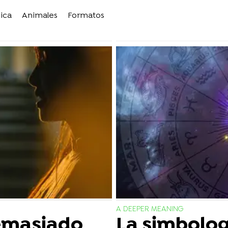
ica
Animales
Formatos
A DEEPER MEANING
emasiado
La simbolog