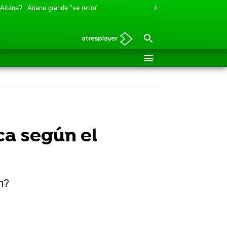
 Aitana?
Ariana grande "se retira"
ica según el
n?