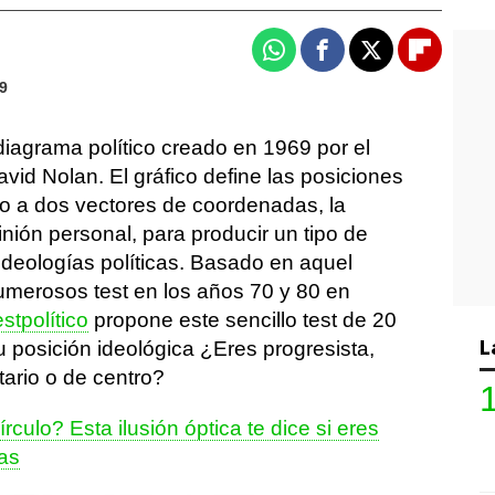
Whatsapp
Facebook
X
Flipboa
49
diagrama político creado en 1969 por el
vid Nolan. El gráfico define las posiciones
o a dos vectores de coordenadas, la
nión personal, para producir un tipo de
ideologías políticas. Basado en aquel
merosos test en los años 70 y 80 en
estpolítico
propone este sencillo test de 20
L
tu posición ideológica ¿Eres progresista,
itario o de centro?
rculo? Esta ilusión óptica te dice si eres
as