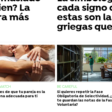
ien? La
cada signo 
ra más
estas son l
griegas que
A MATCH
BE CAREFUL
es de que tu pareja es la
Si quieres repetir la Fase
na adecuada para ti
Obligatoria de Selectividad, 
te guardan las notas de la Fa
Voluntaria?