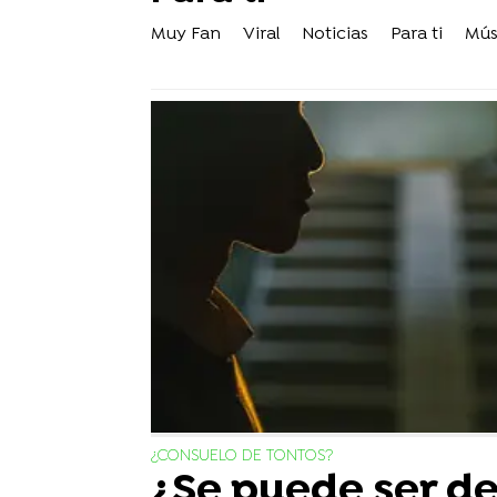
Muy Fan
Viral
Noticias
Para ti
Mús
¿CONSUELO DE TONTOS?
¿Se puede ser d