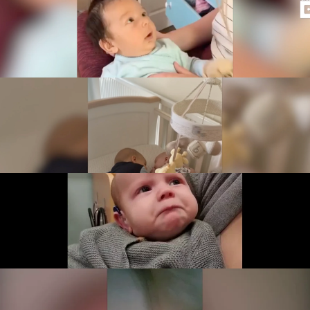
Leer más
© Caters News
7. Un bebé arropa a su hermano en la cuna
Leer más
© Caters News
8. Un bebé llora de emoción al escuchar a sus
padres por primera vez gracias
Leer más
© Newsflare
9. Un bebé susurrando una palabrota a su
madre
Leer más
© Caters News