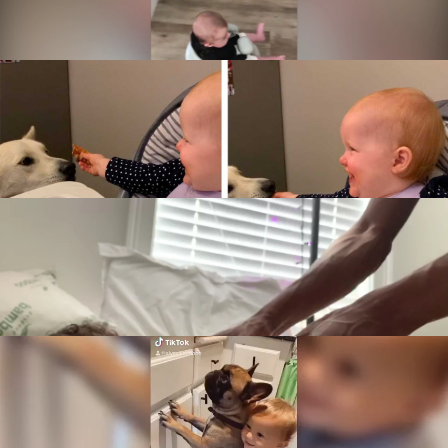
3. Un bebé se rie descontroladamente mientras
da de comer a su perro
Leer más
© Caters News
4. Un bebé recibiendo un masaje hasta que se
queda dormido
Leer más
© Caters News
5. Este bebé y sus dos perros son los mejores
amigos del mundo
Leer más
© Newsflare
6. Un bebé de 10 semanas dice "Te quiero"