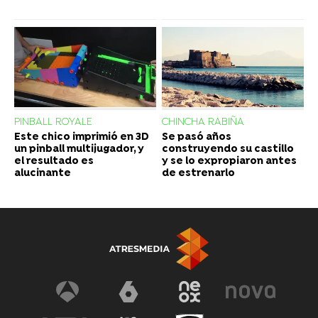
PINBALL ROYALE
CHINCHA RABIÑA
Este chico imprimió en 3D
Se pasó años
un pinball multijugador, y
construyendo su castillo
el resultado es
y se lo expropiaron antes
alucinante
de estrenarlo