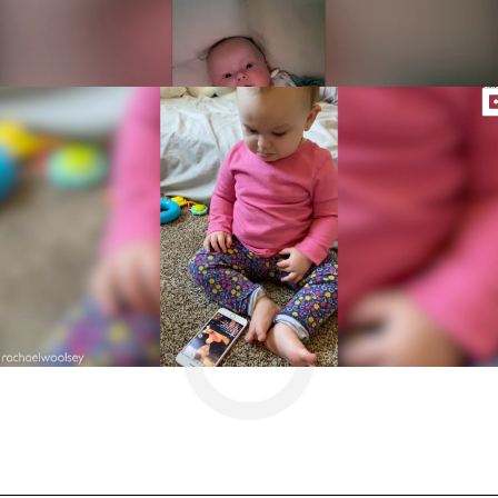
10. Se emociona cada vez que ve un vídeo en
el que aparece junto a su papá
[[LINK:INTERNO|||Video|||5f325bef7ed1a8e6056a8018|||Le
más © Caters News]]