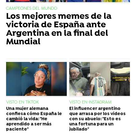
CAMPEONES DEL MUNDO
Los mejores memes de la
victoria de España ante
Argentina en la final del
Mundial
VISTO EN TIKTOK
VISTO EN INSTAGRAM
Una mujer alemana
El influencer argentino
confiesa cómo España le
que arrasa por los vídeos
cambió la vida: "He
con su abuelo: "Esto es
aprendido a ser más
una fortuna para un
paciente"
jubilado"