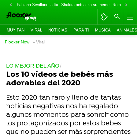
Fabiana Sevillano la lía
Shakira actualiza su meme
Roro lo niega
MUY FAN
VIRAL
NOTICIAS
PARA TI
MÚSICA
ANIMALE
Flooxer Now
» Viral
LO MEJOR DEL AÑO
Los 10 vídeos de bebés más
adorables del 2020
Esto 2020 tan raro y lleno de tantas
noticias negativas nos ha regalado
algunos momentos para sonreir como
los protagonizados por estos bebes
que no pueden ser más sorprendentes