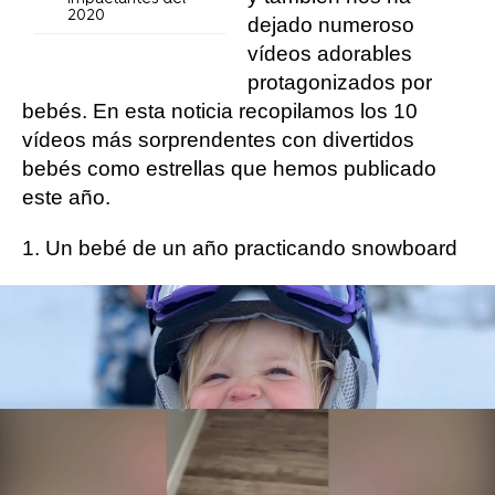
2020
dejado numeroso
vídeos adorables
protagonizados por
bebés. En esta noticia recopilamos los 10
vídeos más sorprendentes con divertidos
bebés como estrellas que hemos publicado
este año.
1. Un bebé de un año practicando snowboard
Leer más
© Caters News
2. Un bebé se pasea montado en una roomba
Leer más
© Caters News