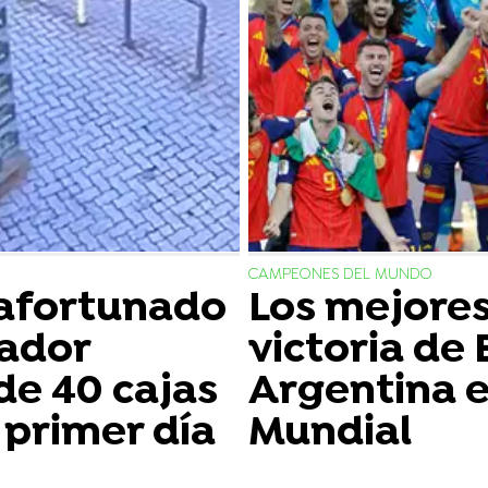
CAMPEONES DEL MUNDO
afortunado
Los mejore
jador
victoria de
de 40 cajas
Argentina en
 primer día
Mundial