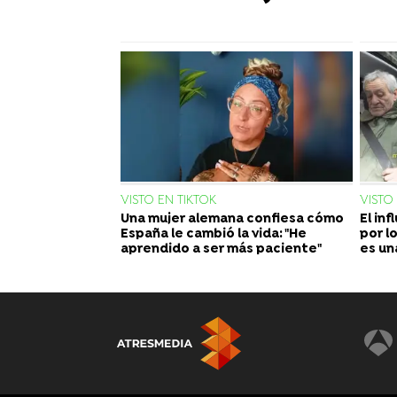
VISTO EN TIKTOK
VISTO
Una mujer alemana confiesa cómo
El in
España le cambió la vida: "He
por l
aprendido a ser más paciente"
es un