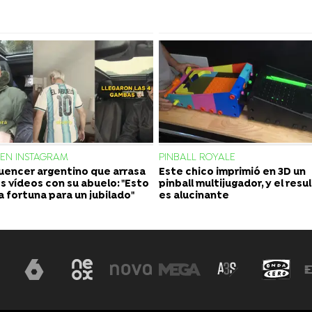
 EN INSTAGRAM
PINBALL ROYALE
fluencer argentino que arrasa
Este chico imprimió en 3D un
os vídeos con su abuelo: "Esto
pinball multijugador, y el res
a fortuna para un jubilado"
es alucinante