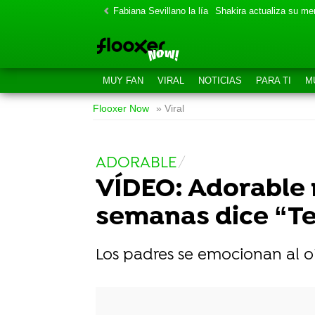
Fabiana Sevillano la lía
Shakira actualiza su m
MUY FAN
VIRAL
NOTICIAS
PARA TI
M
Flooxer Now
» Viral
ADORABLE
VÍDEO: Adorable 
semanas dice “Te
Los padres se emocionan al oír
-