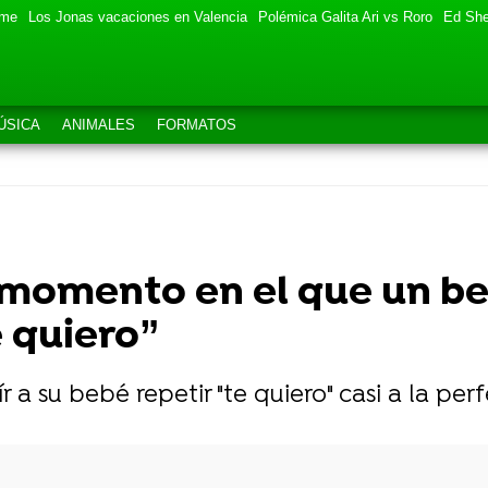
eme
Los Jonas vacaciones en Valencia
Polémica Galita Ari vs Roro
Ed She
ÚSICA
ANIMALES
FORMATOS
momento en el que un be
 quiero”
 a su bebé repetir "te quiero" casi a la per