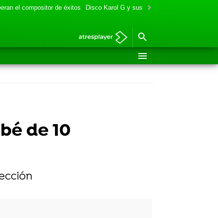
eran el compositor de éxitos
Disco Karol G y sus colaboraciones
Aitana y
bé de 10
fección