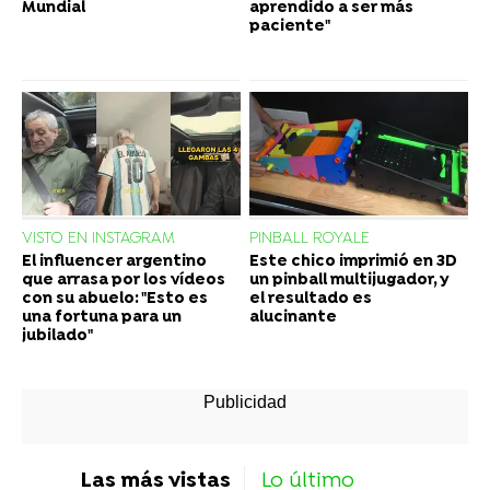
Mundial
aprendido a ser más
paciente"
VISTO EN INSTAGRAM
PINBALL ROYALE
El influencer argentino
Este chico imprimió en 3D
que arrasa por los vídeos
un pinball multijugador, y
con su abuelo: "Esto es
el resultado es
una fortuna para un
alucinante
jubilado"
Las más vistas
Lo último