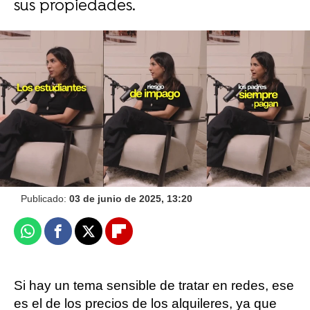
sus propiedades.
La broma que arruinó el gran momento de
unos novios en su boda: una lluvia de arroz
con pala indigna a TikTok
Flooxer Now
Publicado:
03 de junio de 2025, 13:20
Whatsapp
Facebook
X
Flipboard
Si hay un tema sensible de tratar en redes, ese
es el de los precios de los alquileres, ya que