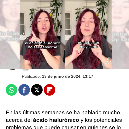
Jedet y Laura Escanes dan su opinión
sobre el ácido hialurónico: "Es muy
peligroso"
Juan Carrasco
Publicado:
13 de junio de 2024, 13:17
Whatsapp
Facebook
X
Flipboard
En las últimas semanas se ha hablado mucho
acerca del
ácido hialurónico
y los potenciales
problemas que puede causar en quienes se lo