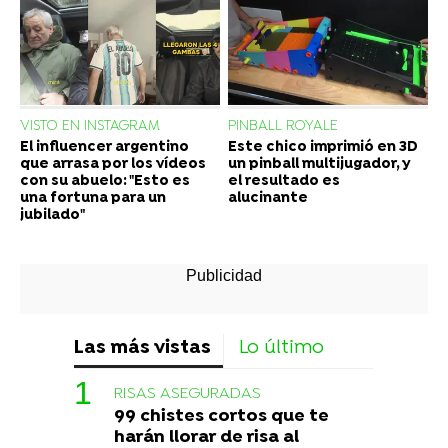
VISTO EN INSTAGRAM
PINBALL ROYALE
El influencer argentino
Este chico imprimió en 3D
que arrasa por los vídeos
un pinball multijugador, y
con su abuelo: "Esto es
el resultado es
una fortuna para un
alucinante
jubilado"
Las más vistas
Lo último
RISAS ASEGURADAS
99 chistes cortos que te
harán llorar de risa al