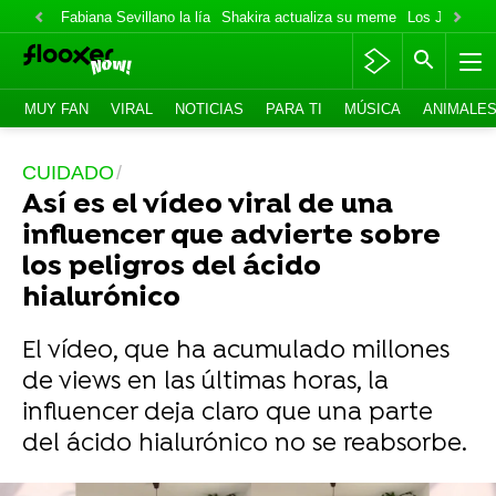
Fabiana Sevillano la lía
Shakira actualiza su meme
Los Jonas va
MUY FAN
VIRAL
NOTICIAS
PARA TI
MÚSICA
ANIMALE
CUIDADO
Así es el vídeo viral de una
influencer que advierte sobre
los peligros del ácido
hialurónico
El vídeo, que ha acumulado millones
de views en las últimas horas, la
influencer deja claro que una parte
del ácido hialurónico no se reabsorbe.