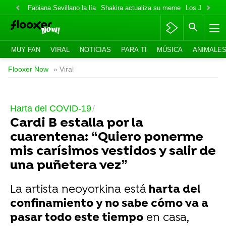
Fabiana Sevillano la lía
Shakira actualiza su meme
Los Jonas va
MUY FAN
VIRAL
NOTICIAS
PARA TI
MÚSICA
ANIMALE
Flooxer Now
» Viral
Harta del COVID-19
Cardi B estalla por la
cuarentena: “Quiero ponerme
mis carísimos vestidos y salir de
una puñetera vez”
La artista neoyorkina está
harta del
confinamiento y no sabe cómo va a
pasar todo este tiempo
en casa,