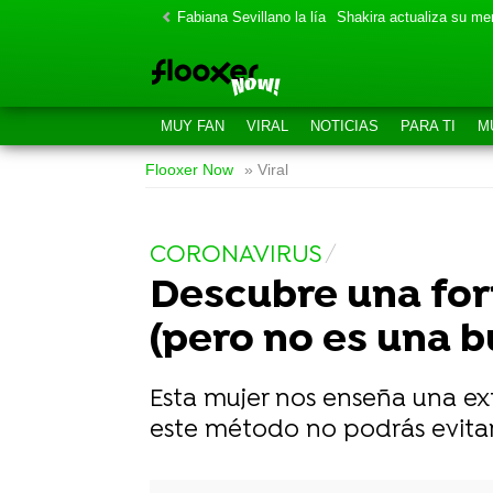
Fabiana Sevillano la lía
Shakira actualiza su m
MUY FAN
VIRAL
NOTICIAS
PARA TI
M
Flooxer Now
» Viral
CORONAVIRUS
Descubre una for
(pero no es una b
Esta mujer nos enseña una ext
este método no podrás evitar
-