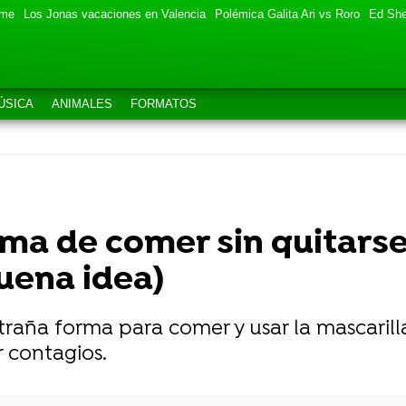
eme
Los Jonas vacaciones en Valencia
Polémica Galita Ari vs Roro
Ed She
ÚSICA
ANIMALES
FORMATOS
ma de comer sin quitarse 
uena idea)
raña forma para comer y usar la mascarilla 
 contagios.