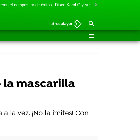
eran el compositor de éxitos
Disco Karol G y sus colaboraciones
Aitana y
la mascarilla
a la vez. ¡No la imites! Con