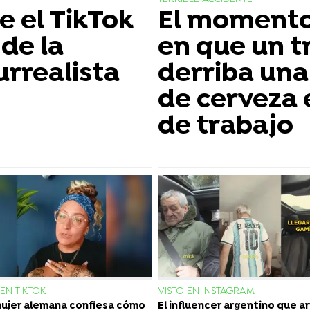
 el TikTok
El momento
de la
en que un t
urrealista
derriba una 
de cerveza 
de trabajo
 EN TIKTOK
VISTO EN INSTAGRAM
ujer alemana confiesa cómo
El influencer argentino que a