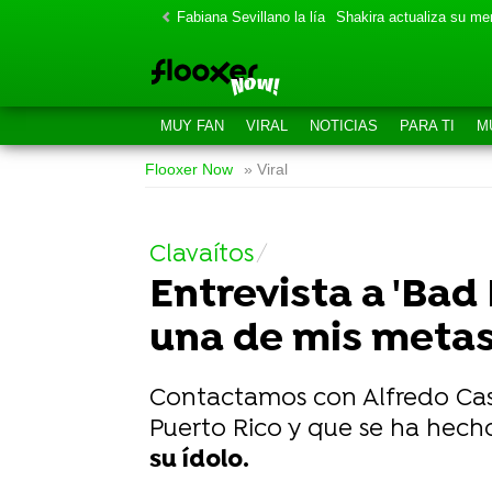
Fabiana Sevillano la lía
Shakira actualiza su m
MUY FAN
VIRAL
NOTICIAS
PARA TI
M
Flooxer Now
» Viral
Clavaítos
Entrevista a 'Bad
una de mis metas
Contactamos con Alfredo Cas
Puerto Rico y que se ha hec
su ídolo.