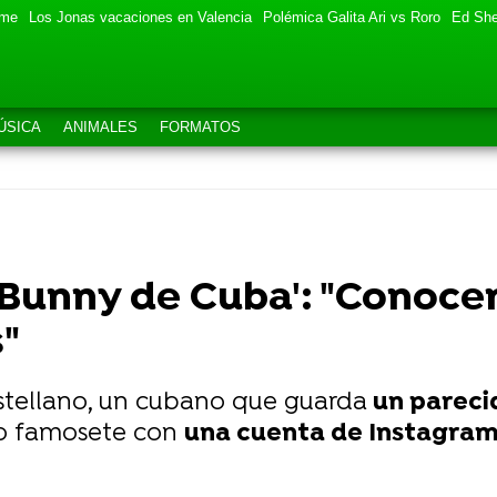
eme
Los Jonas vacaciones en Valencia
Polémica Galita Ari vs Roro
Ed She
ÚSICA
ANIMALES
FORMATOS
 Bunny de Cuba': "Conocer
"
tellano, un cubano que guarda
un parecid
ho famosete con
una cuenta de Instagram