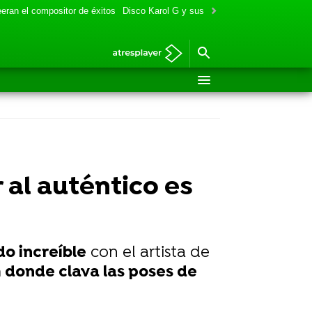
eran el compositor de éxitos
Disco Karol G y sus colaboraciones
Aitana y
 al auténtico es
o increíble
con el artista de
 donde clava las poses de