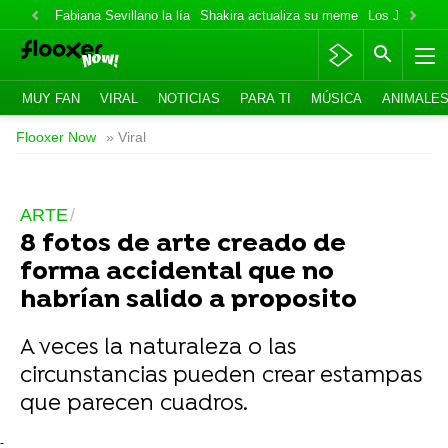
Fabiana Sevillano la lía
Shakira actualiza su meme
Los Jonas va
MUY FAN
VIRAL
NOTICIAS
PARA TI
MÚSICA
ANIMALE
Flooxer Now
» Viral
ARTE
8 fotos de arte creado de
forma accidental que no
habrían salido a proposito
A veces la naturaleza o las
circunstancias pueden crear estampas
que parecen cuadros.
-