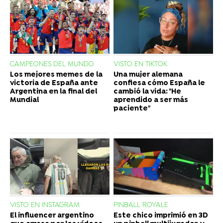
CAMPEONES DEL MUNDO
VISTO EN TIKTOK
Los mejores memes de la
Una mujer alemana
victoria de España ante
confiesa cómo España le
Argentina en la final del
cambió la vida: "He
Mundial
aprendido a ser más
paciente"
VISTO EN INSTAGRAM
PINBALL ROYALE
El influencer argentino
Este chico imprimió en 3D