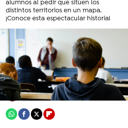
alumnos al pedir que sitúen los
distintos territorios en un mapa.
¡Conoce esta espectacular historia!
Comparte el analisis de un alumno sobre
Fortunata y Jacinta y arrasa: "Solo por eso le
pondría un 10"
María Ibernón
Publicado:
12 de marzo de 2024, 10:21
Whatsapp
Facebook
X
Flipboard