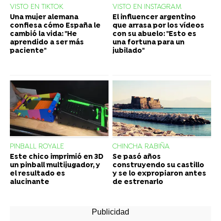
VISTO EN TIKTOK
VISTO EN INSTAGRAM
Una mujer alemana
El influencer argentino
confiesa cómo España le
que arrasa por los vídeos
cambió la vida: "He
con su abuelo: "Esto es
aprendido a ser más
una fortuna para un
paciente"
jubilado"
PINBALL ROYALE
CHINCHA RABIÑA
Este chico imprimió en 3D
Se pasó años
un pinball multijugador, y
construyendo su castillo
el resultado es
y se lo expropiaron antes
alucinante
de estrenarlo