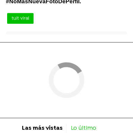
#NoMásNuevaFotoDePerfil.
tuit viral
Las más vistas
Lo último