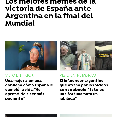
Los mejores memes de la
victoria de España ante
Argentina en la final del
Mundial
VISTO EN TIKTOK
VISTO EN INSTAGRAM
Una mujer alemana
El influencer argentino
confiesa cómo España le
que arrasa por los vídeos
cambió la vida: "He
con su abuelo: "Esto es
aprendido a ser más
una fortuna para un
paciente"
jubilado"