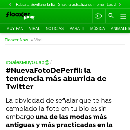
Fabiana Sevillano la lía
Shakira actualiza su meme
Los Jonas va
MUY FAN
VIRAL
NOTICIAS
PARA TI
MÚSICA
ANIMALE
Flooxer Now
» Viral
#SalesMuyGuap@
#NuevaFotoDePerfil: la
tendencia más aburrida de
Twitter
La obviedad de señalar que te has
cambiado la foto en tu bio es sin
embargo
una de las modas más
antiguas y más practicadas en la