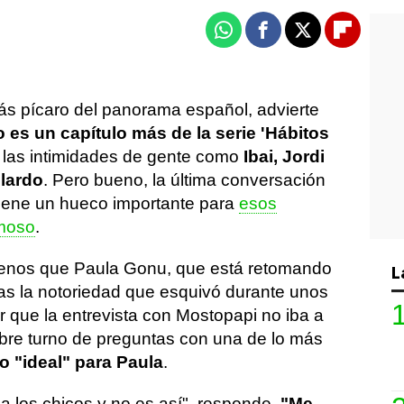
Whatsapp
Facebook
X
Flipboa
más pícaro del panorama español, advierte
o es un capítulo más de la serie 'Hábitos
 las intimidades de gente como
Ibai, Jordi
lardo
. Pero bueno, la última conversación
tiene un hueco importante para
esos
amoso
.
 menos que Paula Gonu, que está retomando
L
s la notoriedad que esquivó durante unos
 que la entrevista con Mostopapi no iba a
 abre turno de preguntas con una de lo más
o "ideal" para Paula
.
a los chicos y no es así", responde.
"Me