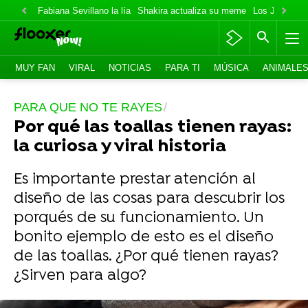
Fabiana Sevillano la lía
Shakira actualiza su meme
Los Jonas va
MUY FAN
VIRAL
NOTICIAS
PARA TI
MÚSICA
ANIMALE
PARA QUE NO TE RAYES
Por qué las toallas tienen rayas:
la curiosa y viral historia
Es importante prestar atención al
diseño de las cosas para descubrir los
porqués de su funcionamiento. Un
bonito ejemplo de esto es el diseño
de las toallas. ¿Por qué tienen rayas?
¿Sirven para algo?