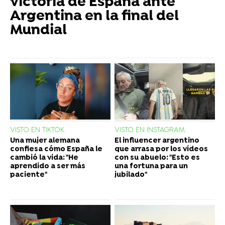
victoria de España ante
Argentina en la final del
Mundial
VISTO EN TIKTOK
VISTO EN INSTAGRAM
Una mujer alemana
El influencer argentino
confiesa cómo España le
que arrasa por los vídeos
cambió la vida: "He
con su abuelo: "Esto es
aprendido a ser más
una fortuna para un
paciente"
jubilado"