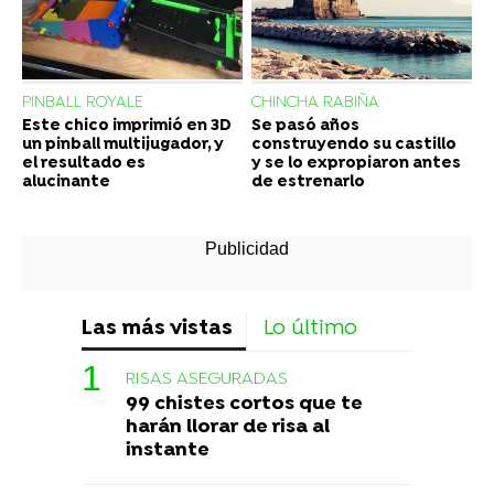
PINBALL ROYALE
CHINCHA RABIÑA
Este chico imprimió en 3D
Se pasó años
un pinball multijugador, y
construyendo su castillo
el resultado es
y se lo expropiaron antes
alucinante
de estrenarlo
Las más vistas
Lo último
RISAS ASEGURADAS
99 chistes cortos que te
harán llorar de risa al
instante