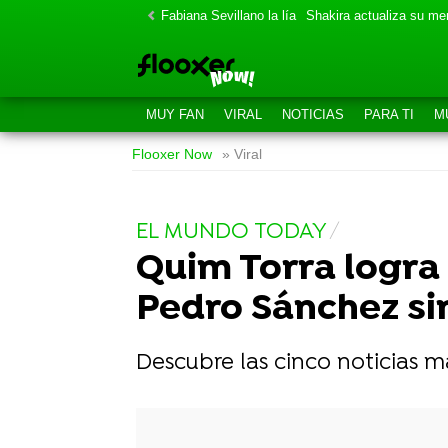
Fabiana Sevillano la lía
Shakira actualiza su m
MUY FAN
VIRAL
NOTICIAS
PARA TI
M
Flooxer Now
» Viral
EL MUNDO TODAY
Quim Torra logra 
Pedro Sánchez si
Descubre las cinco noticias 
-