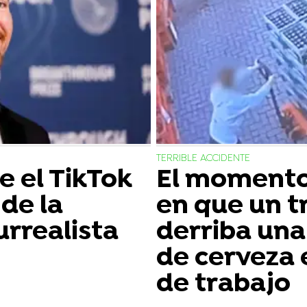
TERRIBLE ACCIDENTE
 el TikTok
El momento
de la
en que un t
urrealista
derriba una 
de cerveza 
de trabajo