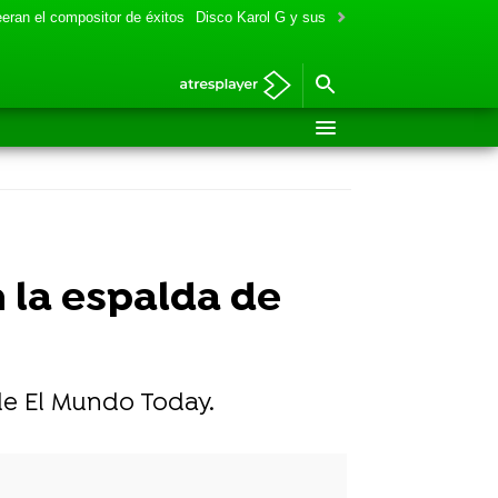
eran el compositor de éxitos
Disco Karol G y sus colaboraciones
Aitana y
 la espalda de
de El Mundo Today.