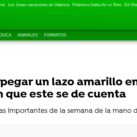
eme
Los Jonas vacaciones en Valencia
Polémica Galita Ari vs Roro
Ed She
ÚSICA
ANIMALES
FORMATOS
pegar un lazo amarillo en
n que este se de cuenta
mas importantes de la semana de la mano 