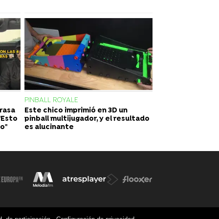
PINBALL ROYALE
rrasa
Este chico imprimió en 3D un
"Esto
pinball multijugador, y el resultado
do"
es alucinante