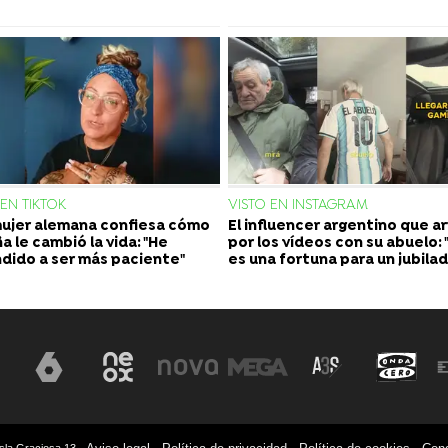
 EN TIKTOK
VISTO EN INSTAGRAM
ujer alemana confiesa cómo
El influencer argentino que a
a le cambió la vida: "He
por los vídeos con su abuelo: 
dido a ser más paciente"
es una fortuna para un jubila