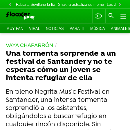
Fabiana Sevillano la lía
Shakira actualiza su meme
Los Jonas va
MUY FAN
VIRAL
NOTICIAS
PARA TI
MÚSICA
ANIMALE
VAYA CHAPARRÓN
Una tormenta sorprende a un
festival de Santander y no te
esperas cómo un joven se
intenta refugiar de ella
En pleno Negrita Music Festival en
Santander, una intensa tormenta
sorprendió a los asistentes,
obligándolos a buscar refugio en
cualquier rincón disponible. Sin