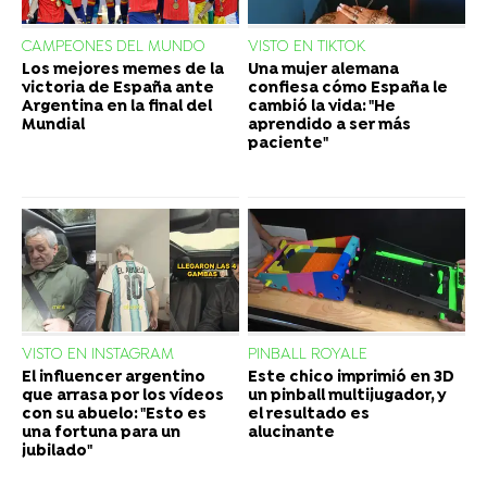
CAMPEONES DEL MUNDO
VISTO EN TIKTOK
Los mejores memes de la
Una mujer alemana
victoria de España ante
confiesa cómo España le
Argentina en la final del
cambió la vida: "He
Mundial
aprendido a ser más
paciente"
VISTO EN INSTAGRAM
PINBALL ROYALE
El influencer argentino
Este chico imprimió en 3D
que arrasa por los vídeos
un pinball multijugador, y
con su abuelo: "Esto es
el resultado es
una fortuna para un
alucinante
jubilado"