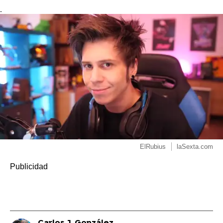
-
ElRubius
laSexta.com