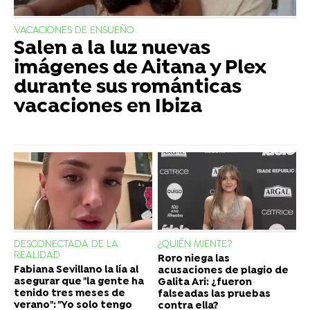
VACACIONES DE ENSUEÑO
Salen a la luz nuevas
imágenes de Aitana y Plex
durante sus románticas
vacaciones en Ibiza
DESCONECTADA DE LA
¿QUIÉN MIENTE?
REALIDAD
Roro niega las
Fabiana Sevillano la lía al
acusaciones de plagio de
asegurar que "la gente ha
Galita Ari: ¿fueron
tenido tres meses de
falseadas las pruebas
verano": "Yo solo tengo
contra ella?