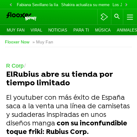
Fabiana Sevillano la lía
Shakira actualiza su meme
Los Jonas va
MUY FAN
VIRAL
NOTICIAS
PARA TI
MÚSICA
ANIMALE
Flooxer Now
» Muy Fan
R Corp
ElRubius abre su tienda por
tiempo limitado
El youtuber con más éxito de España
saca a la venta una línea de camisetas
y sudaderas inspiradas en unos
diseños manga
con su inconfundible
toque friki: Rubius Corp.