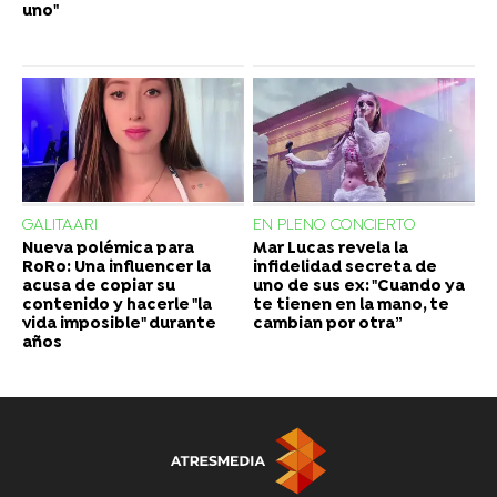
uno"
GALITAARI
EN PLENO CONCIERTO
Nueva polémica para
Mar Lucas revela la
RoRo: Una influencer la
infidelidad secreta de
acusa de copiar su
uno de sus ex: "Cuando ya
contenido y hacerle "la
te tienen en la mano, te
vida imposible" durante
cambian por otra”
años