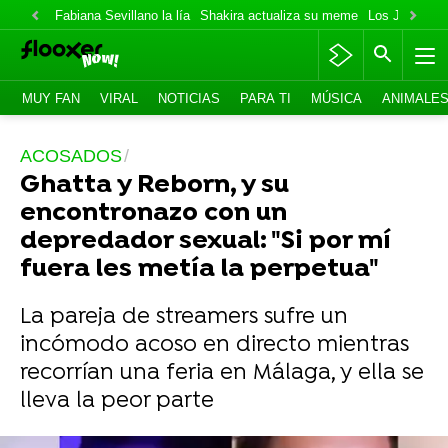
Fabiana Sevillano la lía
Shakira actualiza su meme
Los Jonas va
MUY FAN
VIRAL
NOTICIAS
PARA TI
MÚSICA
ANIMALE
ACOSADOS
Ghatta y Reborn, y su
encontronazo con un
depredador sexual: "Si por mí
fuera les metía la perpetua"
La pareja de streamers sufre un
incómodo acoso en directo mientras
recorrían una feria en Málaga, y ella se
lleva la peor parte