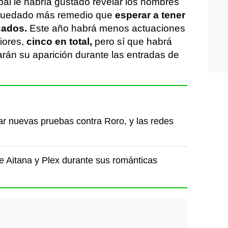
bai le habría gustado revelar los nombres
 quedado más remedio que
esperar a tener
cados.
Este año habrá menos actuaciones
iores,
cinco en total,
pero sí que habrá
harán su aparición durante las entradas de
car nuevas pruebas contra Roro, y las redes
e Aitana y Plex durante sus románticas