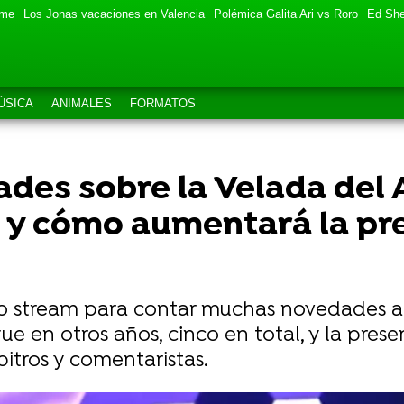
eme
Los Jonas vacaciones en Valencia
Polémica Galita Ari vs Roro
Ed She
ÚSICA
ANIMALES
FORMATOS
ades sobre la Velada del 
n y cómo aumentará la pr
o stream para contar muchas novedades al
ue en otros años, cinco en total, y la pres
bitros y comentaristas.