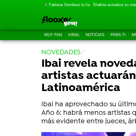
Fabiana Sevillano la lía
Shakira actualiza su m
MUY FAN
VIRAL
NOTICIAS
PARA TI
M
NOVEDADES
Ibai revela noved
artistas actuará
Latinoamérica
Ibai ha aprovechado su últim
Año 6: habrá menos artistas q
más evidente entre jueces, ár