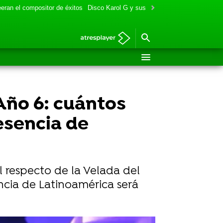
eran el compositor de éxitos
Disco Karol G y sus colaboraciones
Aitana y
Año 6: cuántos
esencia de
 respecto de la Velada del
encia de Latinoamérica será