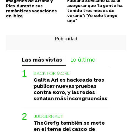
Fabiana Sevillano la lía al
imágenes de Aitana y
asegurar que "la gente ha
Plex durante sus
tenido tres meses de
románticas vacaciones
verano": "Yo solo tengo
en Ibiza
uno"
Las más vistas
Lo último
BACK FOR MORE
Galita Ari es hackeada tras
publicar nuevas pruebas
contra Roro, y las redes
señalan más incongruencias
JUGGERNAUT
TheGrefg también se mete
en el tema del casco de