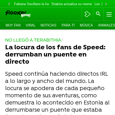
Fabiana Sevillano la lía
Shakira actualiza su meme
Los Jonas va
MUY FAN
VIRAL
NOTICIAS
PARA TI
MÚSICA
ANIMALE
NO LLEGÓ A TERABITHIA
La locura de los fans de Speed:
derrumban un puente en
directo
Speed continúa haciendo directos IRL
a lo largo y ancho del mundo. La
locura se apodera de cada pequeño
momento de sus aventuras, como
demuestra lo acontecido en Estonia al
derrumbarse un puente que estaba