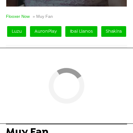
Flooxer Now
» Muy Fan
Luzu
AuronPlay
Ibai Llanos
Shakira
Muy Fan