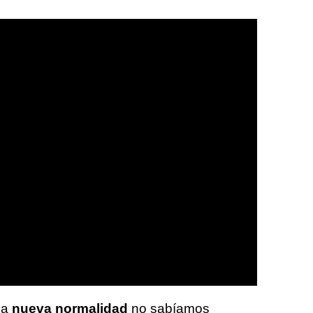
la
nueva normalidad
no sabíamos