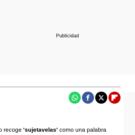
Whatsapp
Facebook
X
Flipboa
no recoge
'sujetavelas'
como una palabra