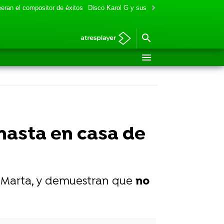
eran el compositor de éxitos
Disco Karol G y sus colaboraciones
Aitana y
hasta en casa de
e Marta, y demuestran que
no