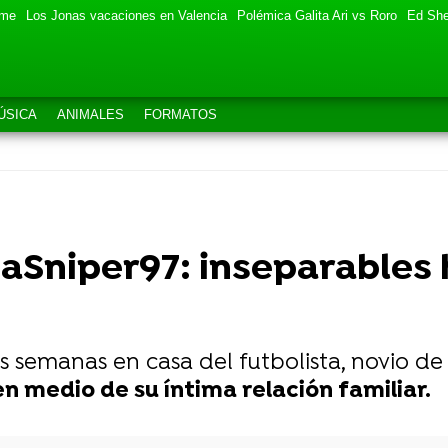
eme
Los Jonas vacaciones en Valencia
Polémica Galita Ari vs Roro
Ed She
ÚSICA
ANIMALES
FORMATOS
haSniper97: inseparables 
s semanas en casa del futbolista, novio d
n medio de su íntima relación familiar.