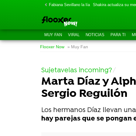
Fabiana Sevillano la lía
Shakira actualiza su m
MUY FAN
VIRAL
NOTICIAS
PARA TI
M
Flooxer Now
» Muy Fan
Sujetavelas incoming?
Marta Díaz y Alp
Sergio Reguilón
Los hermanos Díaz llevan una
hay parejas que se pongan e
-