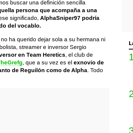
amos buscar una definición sencilla
quella persona que acompaña a una
ese significado,
AlphaSniper97 podría
do del vocablo.
no ha querido dejar sola a su hermana ni
L
bolista, streamer e inversor Sergio
versor en Team Heretics
, el club de
TheGrefg
, que a su vez es el
exnovio de
anto de Reguilón como de Alpha
. Todo