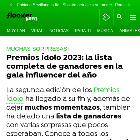
Fabiana Sevillano la lía
Shakira actualiza su meme
Roro lo niega
MUY FAN
VIRAL
NOTICIAS
PARA TI
MÚSICA
ANIMALE
MUCHAS SORPRESAS
Premios Ídolo 2023: la lista
completa de ganadores en la
gala influencer del año
La segunda edición de los
Premios
Ídolo
ha llegado a su fin y, además de
dejar
muchos momentazos
, también
ha dejado una
lista de ganadores
con varias sorpresas que pocos
esperaban. Conoce a todos los