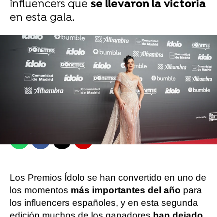
influencers que
se llevaron la victoria
en esta gala.
Asier Duque
Publicado:
10 de marzo de 2023, 09:44
Whatsapp
Facebook
X
Flipboard
Los Premios Ídolo se han convertido en uno de
los momentos
más importantes del año
para
los influencers españoles, y en esta segunda
edición muchos de los ganadores
han dejado