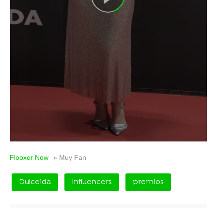
Flooxer Now
» Muy Fan
Dulceida
Influencers
premios