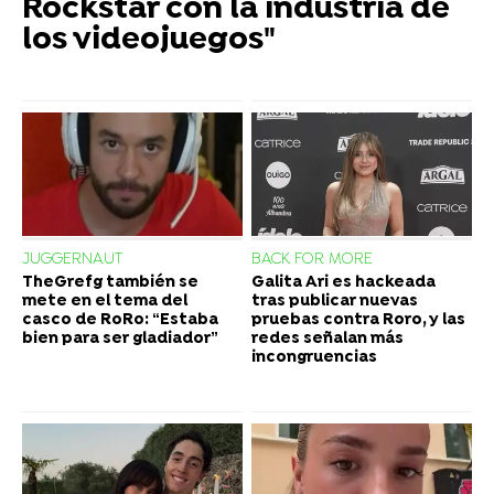
Rockstar con la industria de
los videojuegos"
JUGGERNAUT
BACK FOR MORE
TheGrefg también se
Galita Ari es hackeada
mete en el tema del
tras publicar nuevas
casco de RoRo: “Estaba
pruebas contra Roro, y las
bien para ser gladiador”
redes señalan más
incongruencias