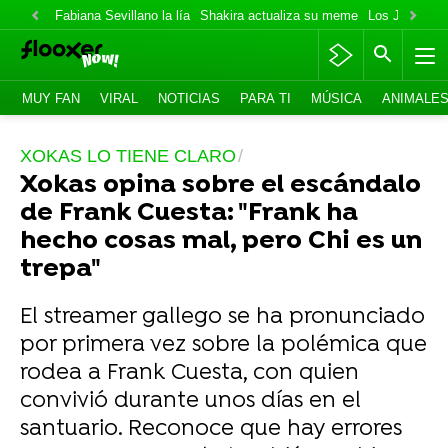
Fabiana Sevillano la lía
Shakira actualiza su meme
Los Jonas va
MUY FAN
VIRAL
NOTICIAS
PARA TI
MÚSICA
ANIMALE
XOKAS LO TIENE CLARO
Xokas opina sobre el escándalo
de Frank Cuesta: "Frank ha
hecho cosas mal, pero Chi es un
trepa"
El streamer gallego se ha pronunciado
por primera vez sobre la polémica que
rodea a Frank Cuesta, con quien
convivió durante unos días en el
santuario. Reconoce que hay errores