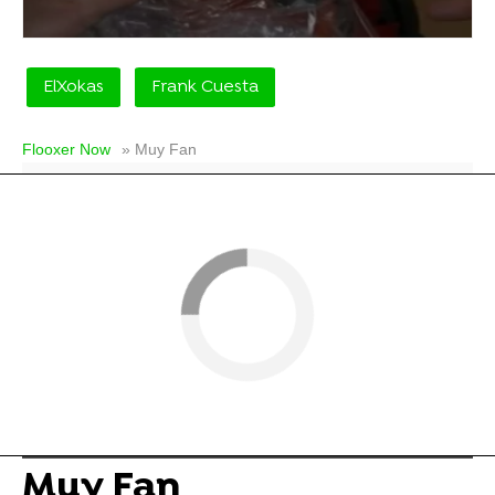
ElXokas
Frank Cuesta
Flooxer Now
» Muy Fan
Muy Fan