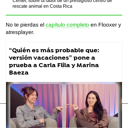
Center, sobre la labor de un prestigioso centro de
rescate animal en Costa Rica
No te pierdas el
capítulo completo
en Flooxer y
atresplayer.
“Quién es más probable que:
versión vacaciones” pone a
prueba a Carla Flila y Marina
Baeza
Flooxer Now
» Formatos
» Pyjamada