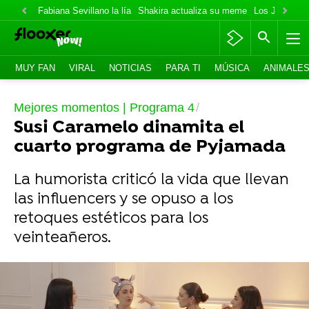
Fabiana Sevillano la lía
Shakira actualiza su meme
Los Jonas va
MUY FAN
VIRAL
NOTICIAS
PARA TI
MÚSICA
ANIMALE
Mejores momentos | Programa 4
Susi Caramelo dinamita el
cuarto programa de Pyjamada
La humorista criticó la vida que llevan
las influencers y se opuso a los
retoques estéticos para los
veinteañeros.