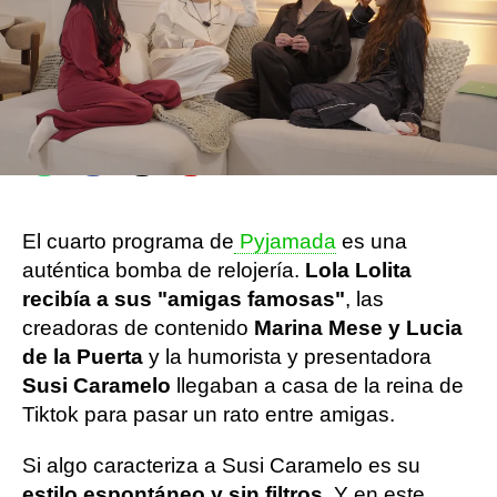
Flooxer Now
Publicado:
22 de mayo de 2026, 13:32
Whatsapp
Facebook
X
Flipboard
El cuarto programa de
Pyjamada
es una
auténtica bomba de relojería.
Lola Lolita
recibía a sus "amigas famosas"
, las
creadoras de contenido
Marina Mese y Lucia
de la Puerta
y la humorista y presentadora
Susi Caramelo
llegaban a casa de la reina de
Tiktok para pasar un rato entre amigas.
Si algo caracteriza a Susi Caramelo es su
estilo espontáneo y sin filtros
. Y en este