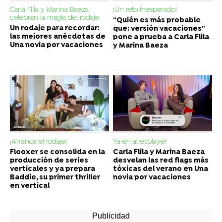
Carla Flila y Marina Baeza
¡Un reto inesperado!
celebran la magia del rodaje
“Quién es más probable
Un rodaje para recordar:
que: versión vacaciones”
las mejores anécdotas de
pone a prueba a Carla Flila
Una novia por vacaciones
y Marina Baeza
¡Arranca el rodaje!
Ya en atresplayer
Flooxer se consolida en la
Carla Flila y Marina Baeza
producción de series
desvelan las red flags más
verticales y ya prepara
tóxicas del verano en Una
Baddie, su primer thriller
novia por vacaciones
en vertical