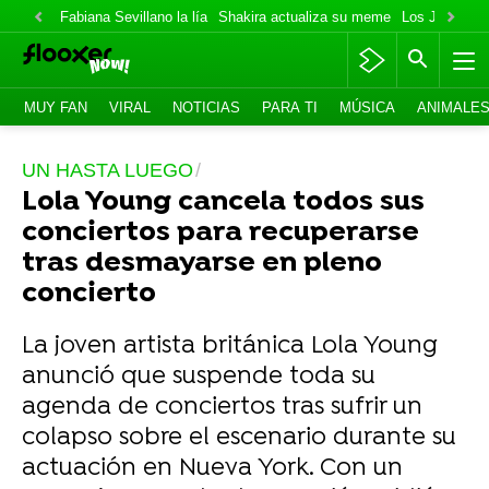
Fabiana Sevillano la lía
Shakira actualiza su meme
Los Jonas va
MUY FAN
VIRAL
NOTICIAS
PARA TI
MÚSICA
ANIMALE
UN HASTA LUEGO
Lola Young cancela todos sus
conciertos para recuperarse
tras desmayarse en pleno
concierto
La joven artista británica Lola Young
anunció que suspende toda su
agenda de conciertos tras sufrir un
colapso sobre el escenario durante su
actuación en Nueva York. Con un